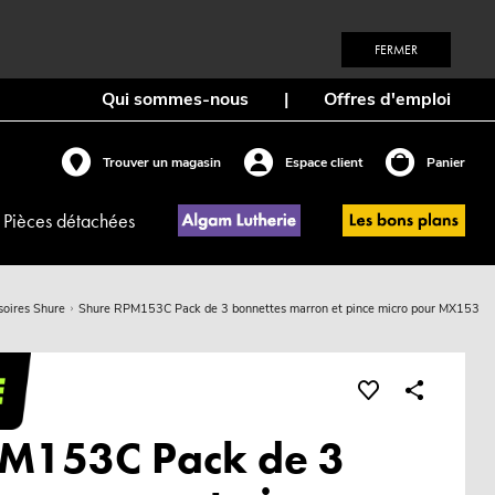
FERMER
Qui sommes-nous
|
Offres d'emploi
Trouver un magasin
Espace client
Panier
Pièces détachées
soires Shure
Shure RPM153C Pack de 3 bonnettes marron et pince micro pour MX153
PM153C Pack de 3