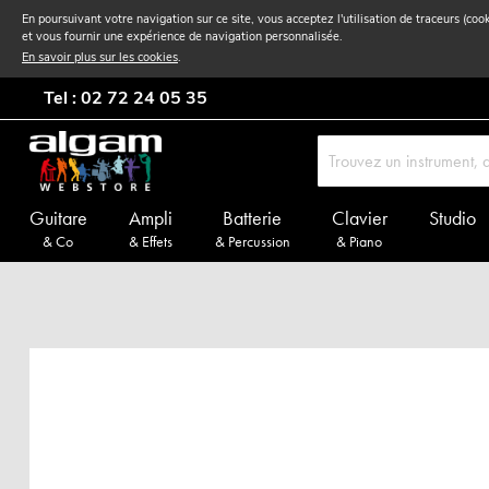
En poursuivant votre navigation sur ce site, vous acceptez l'utilisation de traceurs (coo
et vous fournir une expérience de navigation personnalisée.
En savoir plus sur les cookies
.
Tel : 02 72 24 05 35
Guitare
Ampli
Batterie
Clavier
Studio
& Co
& Effets
& Percussion
& Piano