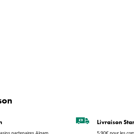
ison
n
Livraison St
gasins partenaires Algam
5,90€ pour les co