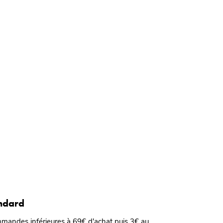
andard
mmandes inférieures à 69€ d'achat puis 3€ au