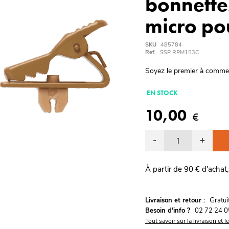
bonnette
micro p
SKU
485784
Ref.
SSP RPM153C
Soyez le premier à comme
EN STOCK
10,00
€
-
+
À partir de 90 € d'achat,
G
Livraison et retour :
ratu
Besoin d'info ?
02 72 24 0
Tout savoir sur la livraison et l