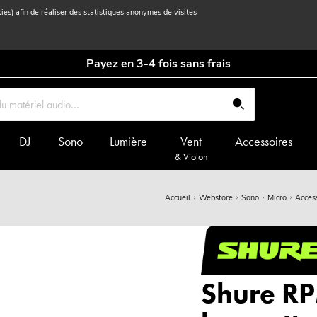
kies) afin de réaliser des statistiques anonymes de visites
Payez en 3-4 fois sans frais
DJ
Sono
Lumière
Vent
Accessoires
& Violon
Accueil
Webstore
Sono
Micro
Acces
Shure R