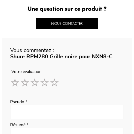
Une question sur ce produit ?
NOUS CONTACTER
Vous commentez :
Shure RPM280 Grille noire pour NXN8-C
Votre évaluation
1
2
3
4
5
star
stars
stars
stars
stars
Pseudo
Résumé