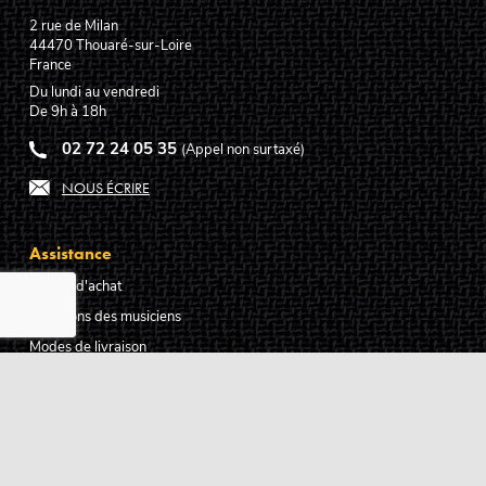
2 rue de Milan
44470
Thouaré-sur-Loire
France
Du lundi au vendredi
De 9h à 18h
02 72 24 05 35
(Appel non surtaxé)
NOUS ÉCRIRE
Assistance
Guides d'achat
Questions des musiciens
Modes de livraison
Modes de paiement
Retours produits
Garanties produits
Service après vente