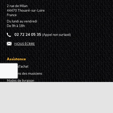
2 rue de Milan
44470
Thouaré-sur-Loire
France
Du lundi au vendredi
De 9h à 18h
02 72 24 05 35
(Appel non surtaxé)
NOUS ÉCRIRE
Assistance
Guides d'achat
Questions des musiciens
Modes de livraison
Modes de paiement
Retours produits
Garanties produits
Service après vente