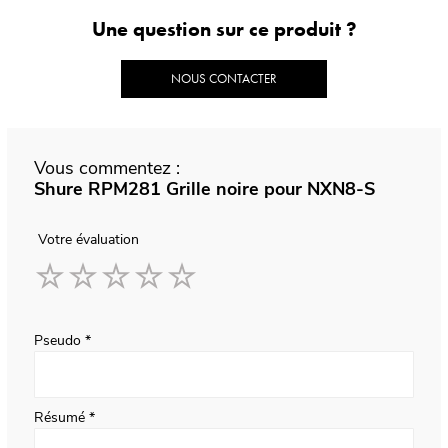
Une question sur ce produit ?
NOUS CONTACTER
Vous commentez :
Shure RPM281 Grille noire pour NXN8-S
Votre évaluation
1
2
3
4
5
star
stars
stars
stars
stars
Pseudo
Résumé