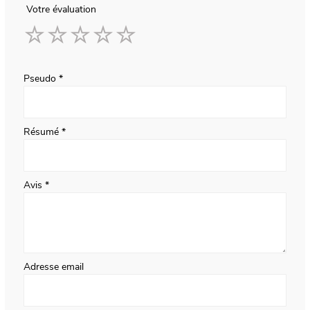
Votre évaluation
1
2
3
4
5
star
stars
stars
stars
stars
Pseudo
Résumé
Avis
Adresse email