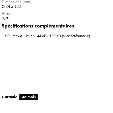
Dimensions (mm) :
Ø 24 x 162
Poids :
0,20
Spécifications complémentaires
'- SPL max à 1 kHz : 144 dB / 159 dB (avec atténuateur)
Garantie
36 mois