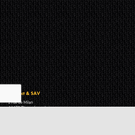
Contact & SAV
2 rue de Milan
44470
Thouaré-sur-Loire
France
Du lundi au vendredi
De 9h à 18h