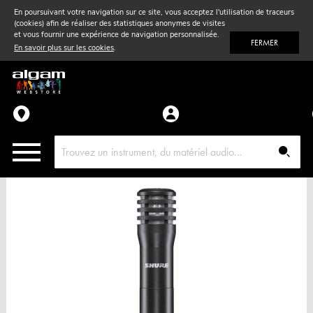
En poursuivant votre navigation sur ce site, vous acceptez l'utilisation de traceurs
(cookies) afin de réaliser des statistiques anonymes de visites
Vent
& Violon
et vous fournir une expérience de navigation personnalisée.
FERMER
En savoir plus sur les cookies
.
Accessoires
Pièces détachées