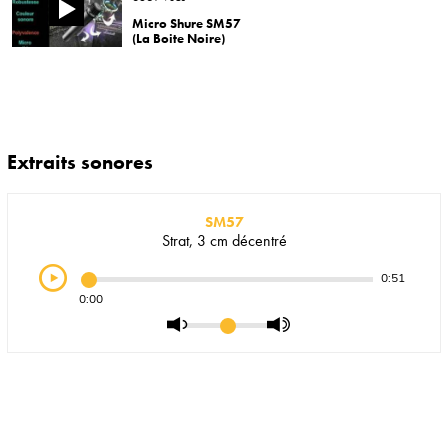
Micro Shure SM57
(La Boite Noire)
Extraits sonores
SM57
Strat, 3 cm décentré
0:51
0:00