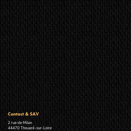
Contact & SAV
2 rue de Milan
44470
Thouaré-sur-Loire