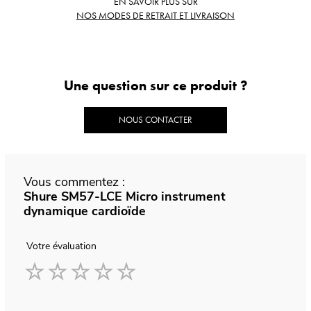
EN SAVOIR PLUS SUR
NOS MODES DE RETRAIT ET LIVRAISON
Une question sur ce produit ?
NOUS CONTACTER
Vous commentez :
Shure SM57-LCE Micro instrument
dynamique cardioïde
Votre évaluation
1
2
3
4
5
star
stars
stars
stars
stars