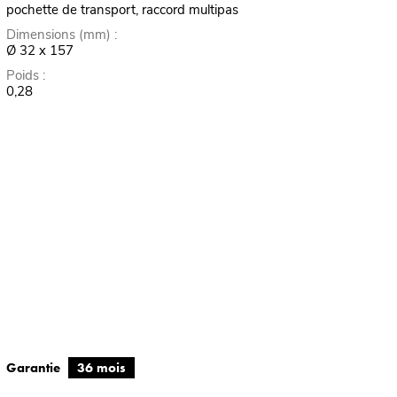
pochette de transport, raccord multipas
Dimensions (mm) :
Ø 32 x 157
Poids :
0,28
Garantie
36 mois