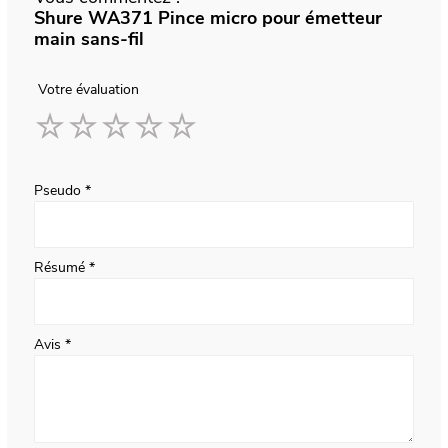
Shure WA371 Pince micro pour émetteur
main sans-fil
Votre évaluation
1
2
3
4
5
star
stars
stars
stars
stars
Pseudo
Résumé
Avis