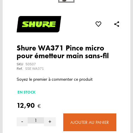
Shure WA371 Pince micro
pour émetteur main sans-fil
SKU
50507
Ref.
SSE WA371
Soyez le premier à commenter ce produit
EN STOCK
12,90
€
-
+
AJOUTER AU PANIER