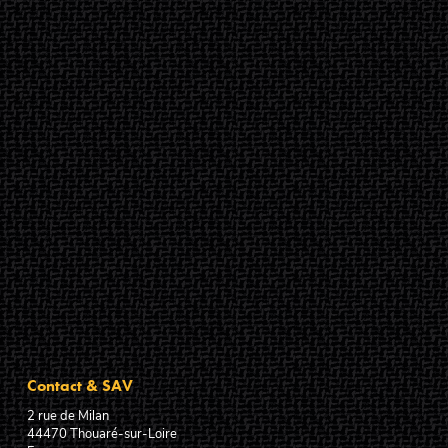
Contact & SAV
2 rue de Milan
44470
Thouaré-sur-Loire