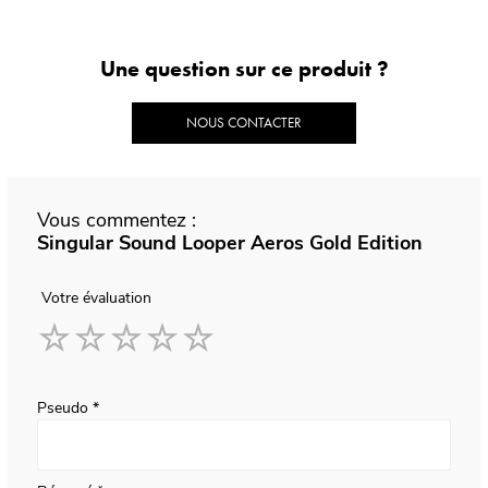
Une question sur ce produit ?
NOUS CONTACTER
Vous commentez :
Singular Sound Looper Aeros Gold Edition
Votre évaluation
1
2
3
4
5
star
stars
stars
stars
stars
Pseudo