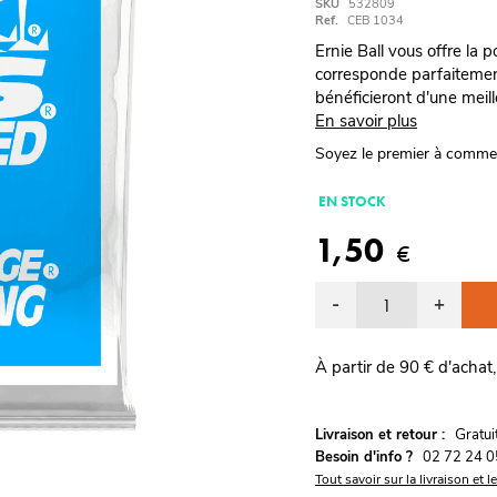
SKU
532809
Ref.
CEB 1034
Ernie Ball vous offre la p
corresponde parfaitemen
bénéficieront d'une meil
En savoir plus
Soyez le premier à comme
EN STOCK
1,50
€
-
+
À partir de 90 € d'achat,
G
Livraison et retour :
ratu
Besoin d'info ?
02 72 24 0
Tout savoir sur la livraison et l