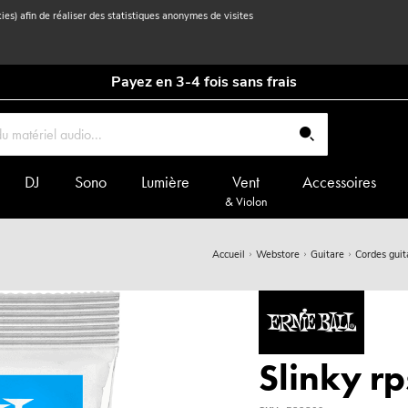
kies) afin de réaliser des statistiques anonymes de visites
Payez en 3-4 fois sans frais
DJ
Sono
Lumière
Vent
Accessoires
& Violon
Accueil
Webstore
Guitare
Cordes guit
Slinky r