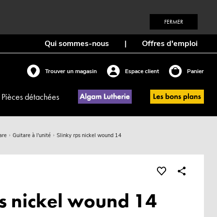
FERMER
Qui sommes-nous
|
Offres d'emploi
Trouver un magasin
Espace client
Panier
Pièces détachées
are
Guitare à l'unité
Slinky rps nickel wound 14
ps nickel wound 14