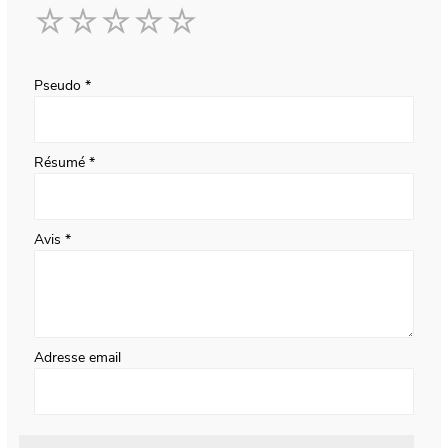
1
2
3
4
5
star
stars
stars
stars
stars
Pseudo
Résumé
Avis
Adresse email