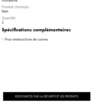
trompette
Produit chimique :
Non
Quantité :
1
Spécifications complémentaires
'- Pour embouchure de cuivres
RESSOURCES SUR LA SÉCURITÉ ET LES PRODUITS