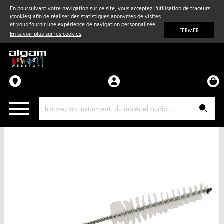
En poursuivant votre navigation sur ce site, vous acceptez l'utilisation de traceurs
(cookies) afin de réaliser des statistiques anonymes de visites
Vent
& Violon
et vous fournir une expérience de navigation personnalisée.
FERMER
En savoir plus sur les cookies
.
Accessoires
Pièces détachées