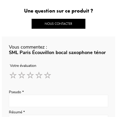
Une question sur ce produit ?
NOUS CONTACTER
Vous commentez :
SML Paris Écouvillon bocal saxophone ténor
Votre évaluation
1
2
3
4
5
star
stars
stars
stars
stars
Pseudo
Résumé