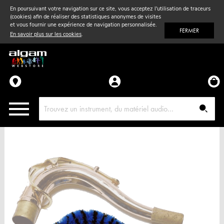
En poursuivant votre navigation sur ce site, vous acceptez l'utilisation de traceurs
(cookies) afin de réaliser des statistiques anonymes de visites
Vent
& Violon
et vous fournir une expérience de navigation personnalisée.
FERMER
En savoir plus sur les cookies
.
Accessoires
Pièces détachées