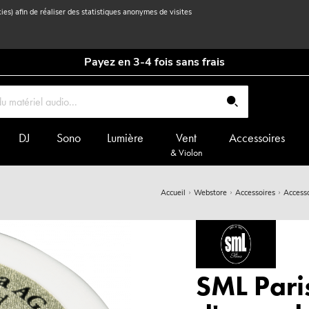
kies) afin de réaliser des statistiques anonymes de visites
Payez en 3-4 fois sans frais
DJ
Sono
Lumière
Vent
Accessoires
& Violon
Accueil
Webstore
Accessoires
Accesso
SML Paris