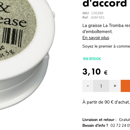
d'accord
SKU
130289
Ref.
ASM 501
La graisse La Tromba res
d'emboîtement.
En savoir plus
Soyez le premier à comme
EN STOCK
3,10
€
-
+
À partir de 90 € d'achat,
G
Livraison et retour :
ratu
Besoin d'info ?
02 72 24 0