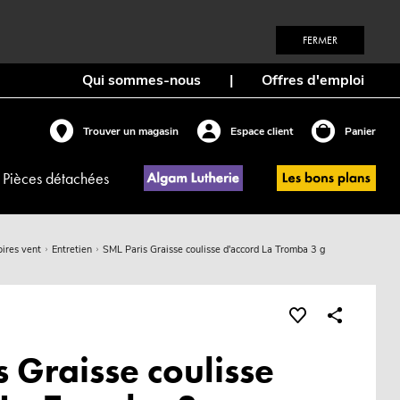
FERMER
Qui sommes-nous
|
Offres d'emploi
Trouver un magasin
Espace client
Panier
Pièces détachées
ires vent
Entretien
SML Paris Graisse coulisse d'accord La Tromba 3 g
 Graisse coulisse