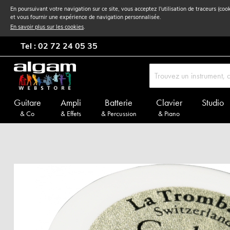
En poursuivant votre navigation sur ce site, vous acceptez l'utilisation de traceurs (coo
et vous fournir une expérience de navigation personnalisée.
En savoir plus sur les cookies
.
Tel : 02 72 24 05 35
Guitare
Ampli
Batterie
Clavier
Studio
& Co
& Effets
& Percussion
& Piano