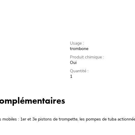
Usage :
trombone
Produit chimique :
Oui
Quantité :
1
 complémentaires
s mobiles : 1er et 3e pistons de trompette, les pompes de tuba actionnée