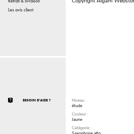
Copyright Algam Websto
Retrait & livraison
Les avis client
Niveau :
BESOIN D'AIDE ?
étude
Couleur :
Jaune
Catégorie :
Saxophone alto