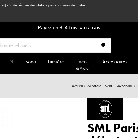
kies) afin de réaliser des statistiques anonymes de visites
Payez en 3-4 fois sans frais
DJ
Sono
Lumière
Vent
Accessoires
& Violon
Accueil
Webstore
Vent
Saxophone
SML Pari