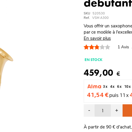
débutant
SKU
520530
Ref.
VSM A300
Vous offrir un saxophone 
par ce modèle à l'excellen
En savoir plus
1
Avis
EN STOCK
459,00
€
3 x
4 x
6 x
10 x
41,54 €
puis 11 x
-
+
À partir de 90 € d'achat,