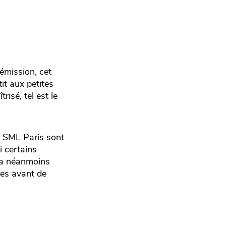
’émission, cet
t aux petites
risé, tel est le
es SML Paris sont
i certains
era néanmoins
tes avant de