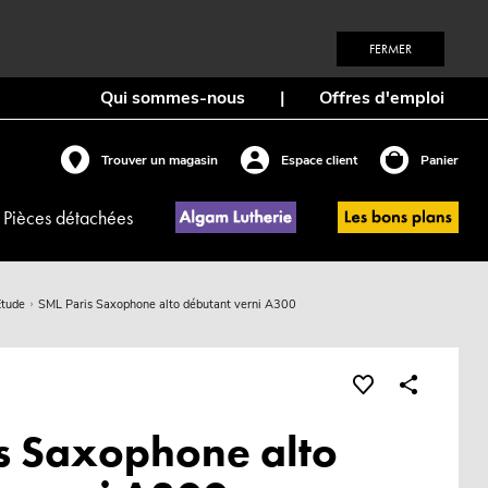
FERMER
Qui sommes-nous
|
Offres d'emploi
Trouver un magasin
Espace client
Panier
Pièces détachées
Etude
SML Paris Saxophone alto débutant verni A300
s Saxophone alto