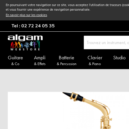
En poursuivant votre navigation sur ce site, vous acceptez l'utilisation de traceurs (coo
et vous fournir une expérience de navigation personnalisée.
En savoir plus sur les cookies
.
Tel : 02 72 24 05 35
Guitare
Ampli
Batterie
Clavier
Studio
& Co
& Effets
& Percussion
& Piano