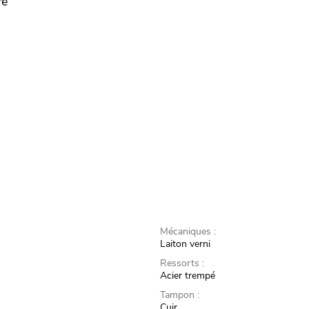
re
Mécaniques :
Laiton verni
Ressorts :
Acier trempé
Tampon :
Cuir