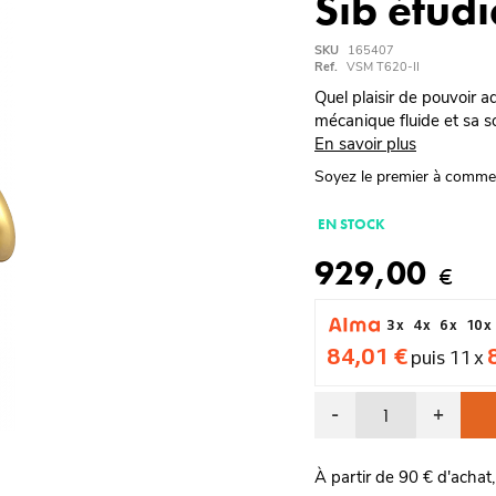
Sib étudi
SKU
165407
Ref.
VSM T620-II
Quel plaisir de pouvoir 
mécanique fluide et sa s
En savoir plus
Soyez le premier à comme
EN STOCK
929,00
€
3 x
4 x
6 x
10 x
84,01 €
puis 11 x
-
+
À partir de 90 € d'achat,