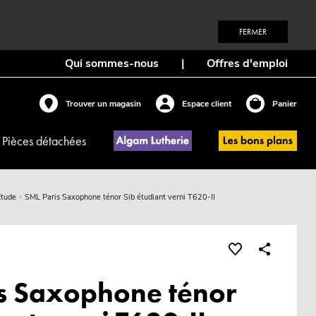
FERMER
Qui sommes-nous
|
Offres d'emploi
Trouver un magasin
Espace client
Panier
Pièces détachées
Etude
SML Paris Saxophone ténor Sib étudiant verni T620-II
s Saxophone ténor