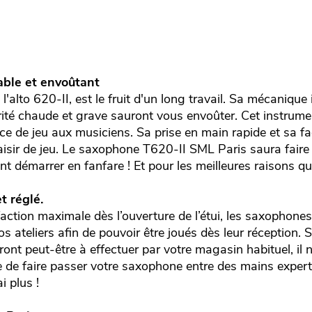
ble et envoûtant
'alto 620-II, est le fruit d'un long travail. Sa mécanique in
orité chaude et grave sauront vous envoûter. Cet instrum
e de jeu aux musiciens. Sa prise en main rapide et sa fac
aisir de jeu. Le saxophone T620-II SML Paris saura faire 
t démarrer en fanfare ! Et pour les meilleures raisons qu’i
t réglé.
faction maximale dès l’ouverture de l’étui, les saxophon
s ateliers afin de pouvoir être joués dès leur réception. S
ont peut-être à effectuer par votre magasin habituel, il
de faire passer votre saxophone entre des mains exper
i plus !