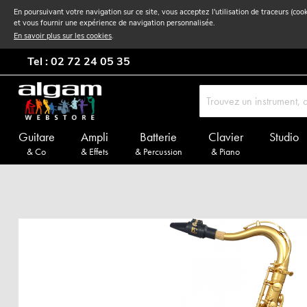
En poursuivant votre navigation sur ce site, vous acceptez l'utilisation de traceurs (coo
et vous fournir une expérience de navigation personnalisée.
En savoir plus sur les cookies
.
Tel : 02 72 24 05 35
Guitare
Ampli
Batterie
Clavier
Studio
& Co
& Effets
& Percussion
& Piano