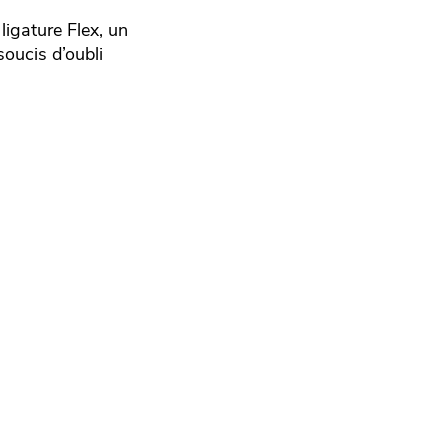
igature Flex, un
oucis d’oubli