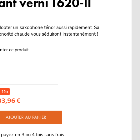
ant verni T620-II
adopter un saxophone ténor aussi rapidement. Sa
onorité chaude vous séduiront instantanément !
nter ce produit
12 x
83,96 €
AJOUTER AU PANIER
 payez en 3 ou 4 fois sans frais