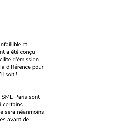
faillible et
ent a été conçu
ilité d'émission
la différence pour
l soit !
es SML Paris sont
i certains
 ne sera néanmoins
tes avant de