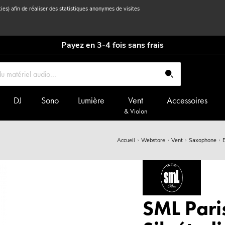
kies) afin de réaliser des statistiques anonymes de visites
Payez en 3-4 fois sans frais
DJ
Sono
Lumière
Vent
Accessoires
& Violon
Accueil
Webstore
Vent
Saxophone
SML Pari