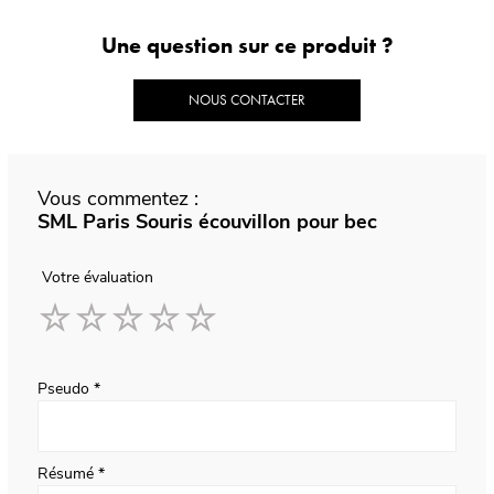
Une question sur ce produit ?
NOUS CONTACTER
Vous commentez :
SML Paris Souris écouvillon pour bec
Votre évaluation
1
2
3
4
5
star
stars
stars
stars
stars
Pseudo
Résumé