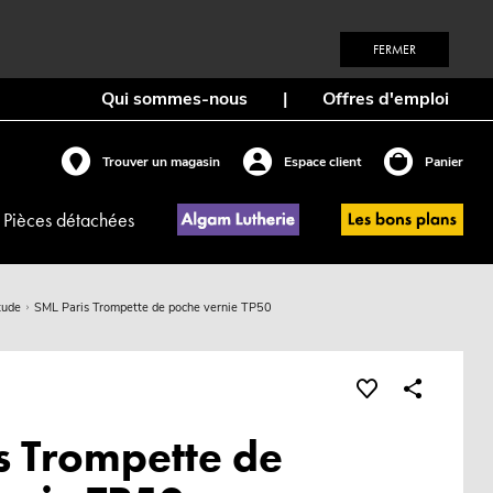
FERMER
Qui sommes-nous
|
Offres d'emploi
Trouver un magasin
Espace client
Panier
Pièces détachées
tude
SML Paris Trompette de poche vernie TP50
s Trompette de