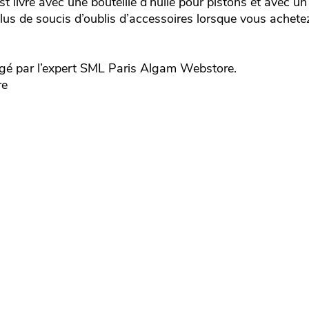
livré avec une bouteille d’huile pour pistons et avec un
lus de soucis d’oublis d’accessoires lorsque vous achete
é par l’expert
SML Paris
Algam Webstore.
re