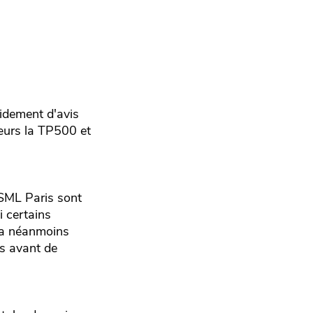
idement d'avis
sœurs la TP500 et
s SML Paris sont
i certains
era néanmoins
es avant de