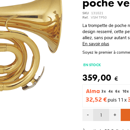
poche ve
SKU
131021
Ref.
VSM TP50
La trompette de poche n'
design resserré, cette 
alliez, sans pour autant
En savoir plus
Soyez le premier à comme
EN STOCK
359,00
€
3 x
4 x
6 x
10 x
32,52 €
puis 11 x
-
+