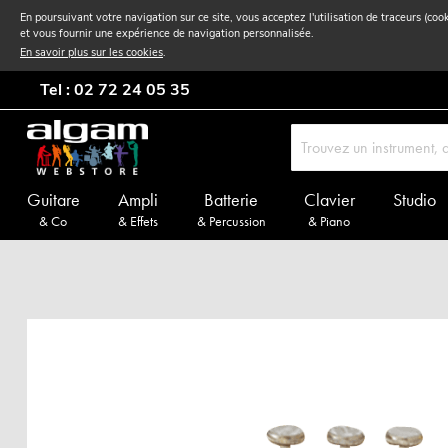
En poursuivant votre navigation sur ce site, vous acceptez l'utilisation de traceurs (coo
et vous fournir une expérience de navigation personnalisée.
En savoir plus sur les cookies
.
Tel : 02 72 24 05 35
Guitare
Ampli
Batterie
Clavier
Studio
& Co
& Effets
& Percussion
& Piano