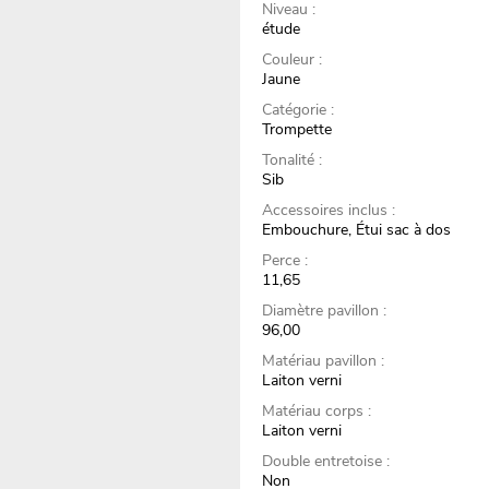
Niveau :
étude
Couleur :
Jaune
Catégorie :
Trompette
Tonalité :
Sib
Accessoires inclus :
Embouchure, Étui sac à dos
Perce :
11,65
Diamètre pavillon :
96,00
Matériau pavillon :
Laiton verni
Matériau corps :
Laiton verni
Double entretoise :
Non