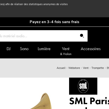
kies) afin de réaliser des statistiques anonymes de visites
Payez en 3-4 fois sans frais
DJ
Sono
Lumière
Vent
Accessoires
& Violon
Accueil
Webstore
Vent
Trompette
E
SML Pari