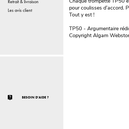
Chaque trompette TP50 est 
Retrait & livraison
pour coulisses d’accord. P
Les avis client
Tout y est !
TP50 - Argumentaire rédig
Copyright Algam Websto
BESOIN D'AIDE ?