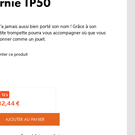
rnie TP50
a jamais aussi bien porté son nom ! Grâce à son
petite trompette pourra vous accompagner où que vous
 sonner comme un jouet.
nter ce produit
12 x
32,44 €
AJOUTER AU PANIER