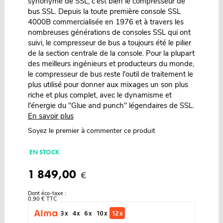
synonyme de SSL, c'est bien le compresseur de
bus SSL. Depuis la toute première console SSL
4000B commercialisée en 1976 et à travers les
nombreuses générations de consoles SSL qui ont
suivi, le compresseur de bus a toujours été le pilier
de la section centrale de la console. Pour la plupart
des meilleurs ingénieurs et producteurs du monde,
le compresseur de bus reste l'outil de traitement le
plus utilisé pour donner aux mixages un son plus
riche et plus complet, avec le dynamisme et
l'énergie du "Glue and punch" légendaires de SSL.
En savoir plus
Soyez le premier à commenter ce produit
EN STOCK
1 849,00
€
Dont éco-taxe :
0,90 € TTC
3 x
4 x
6 x
10 x
12 x