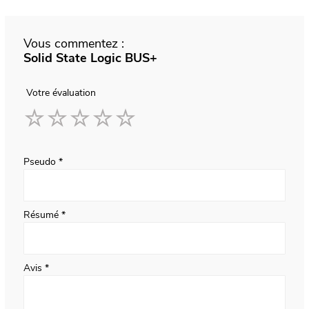
Vous commentez :
Solid State Logic BUS+
Votre évaluation
1
2
3
4
5
star
stars
stars
stars
stars
Pseudo
Résumé
Avis