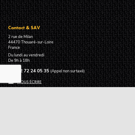
Contact & SAV
2 rue de Milan
44470
Thouaré-sur-Loire
France
Du lundi au vendredi
De 9h à 18h
02 72 24 05 35
(Appel non surtaxé)
NOUS ÉCRIRE
Assistance
Guides d'achat
Questions des musiciens
Modes de livraison
Modes de paiement