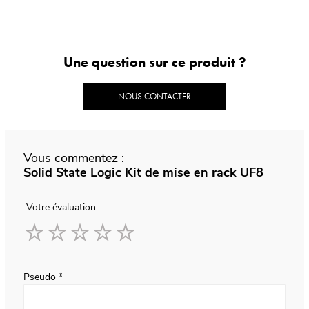
Une question sur ce produit ?
NOUS CONTACTER
Vous commentez :
Solid State Logic Kit de mise en rack UF8
Votre évaluation
1
2
3
4
5
star
stars
stars
stars
stars
Pseudo