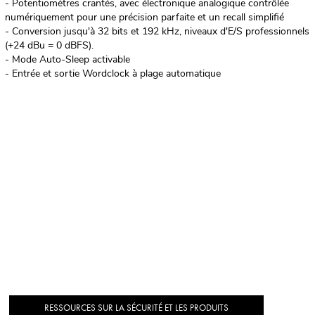
- Potentiomètres crantés, avec électronique analogique contrôlée
numériquement pour une précision parfaite et un recall simplifié
- Conversion jusqu'à 32 bits et 192 kHz, niveaux d'E/S professionnels
(+24 dBu = 0 dBFS).
- Mode Auto-Sleep activable
- Entrée et sortie Wordclock à plage automatique
RESSOURCES SUR LA SÉCURITÉ ET LES PRODUITS