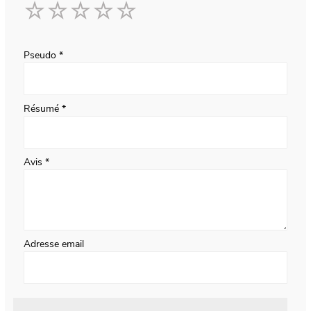
1
2
3
4
5
star
stars
stars
stars
stars
Pseudo
Résumé
Avis
Adresse email