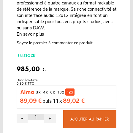
professionnel à quatre canaux au format rackable
de référence de la marque. Sa riche connectivité et
son interface audio 12x12 intégrée en font un
indispensable pour tous vos projets studios, avec
ou sans DAW.
En savoir plus
Soyez le premier à commenter ce produit
EN STOCK
985,00
€
Dont éco-taxe :
0,90 € TTC
3 x
4 x
6 x
10 x
12 x
89,09 €
89,02 €
puis 11 x
-
+
AJOUTER AU PANIER