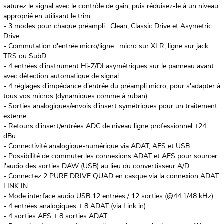
saturez le signal avec le contrôle de gain, puis réduisez-le à un niveau
approprié en utilisant le trim.
- 3 modes pour chaque préampli : Clean, Classic Drive et Asymetric
Drive
- Commutation d'entrée micro/ligne : micro sur XLR, ligne sur jack
TRS ou SubD
- 4 entrées d'instrument Hi-Z/DI asymétriques sur le panneau avant
avec détection automatique de signal
- 4 réglages d'impédance d'entrée du préampli micro, pour s'adapter à
tous vos micros (dynamiques comme à ruban)
- Sorties analogiques/envois d'insert symétriques pour un traitement
externe
- Retours d'insert/entrées ADC de niveau ligne professionnel +24
dBu
- Connectivité analogique-numérique via ADAT, AES et USB
- Possibilité de commuter les connexions ADAT et AES pour sourcer
l'audio des sorties DAW (USB) au lieu du convertisseur A/D
- Connectez 2 PURE DRIVE QUAD en casque via la connexion ADAT
LINK IN
- Mode interface audio USB 12 entrées / 12 sorties (@44.1/48 kHz)
- 4 entrées analogiques + 8 ADAT (via Link in)
- 4 sorties AES + 8 sorties ADAT