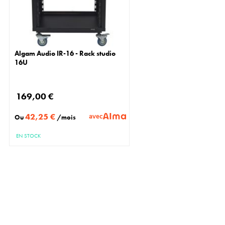
Algam Audio IR-16 - Rack studio
16U
169,00 €
42,25 €
avec
Ou
/mois
EN STOCK