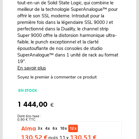
tout-en-un de Solid State Logic, qui combine le
meilleur de la technologie SuperAnalogue™ pour
offrir le son SSL moderne. Introduit pour la
première fois dans la légendaire SSL 9000 J et
perfectionné dans la Duality, le channel strip
Super 9000 offre la distorsion harmonique ultra-
faible, le punch exceptionnel et la clarté
époustouflante de nos consoles de studio
SuperAnalogue™ dans 1 unité de rack au format
19".
En savoir plus
Soyez le premier à commenter ce produit
EN STOCK
1 444,00
€
Dont éco-taxe :
0,90 € TTC
3 x
4 x
6 x
10 x
12 x
130,52 €
130,51 €
puis 11 x