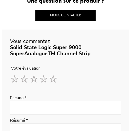
Une question sur ce produit ?
NOUS CONTACTER
Vous commentez :
Solid State Logic Super 9000
SuperAnalogueTM Channel Strip
Votre évaluation
1
2
3
4
5
star
stars
stars
stars
stars
Pseudo
Résumé