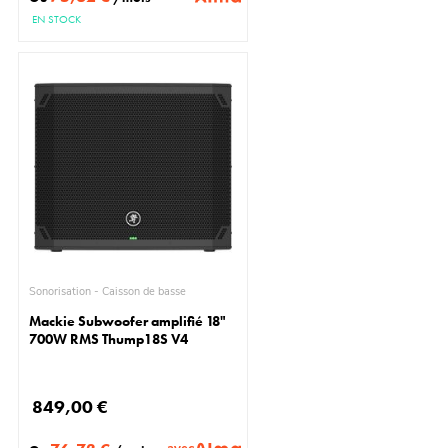
EN STOCK
Sonorisation - Caisson de basse
Mackie Subwoofer amplifié 18"
700W RMS Thump18S V4
849,00 €