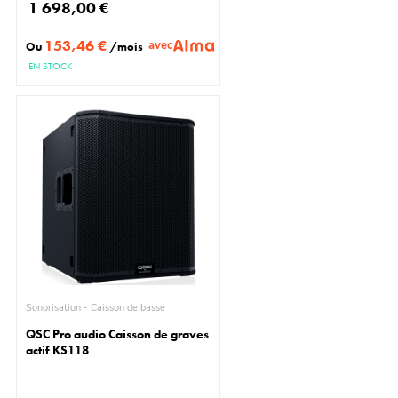
1 698,00 €
153,46 €
avec
Ou
/mois
EN STOCK
Sonorisation - Caisson de basse
QSC Pro audio Caisson de graves
actif KS118