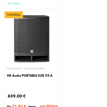
EN STOCK
NOUVEAU
Sonorisation - Caisson de basse
HK Audio PORTABLE SUB 115 A
839,00 €
75,82 €
avec
Ou
/mois