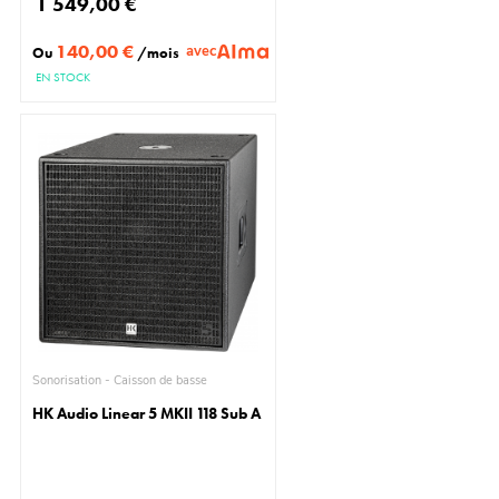
1 549,00 €
140,00 €
avec
Ou
/mois
EN STOCK
Sonorisation - Caisson de basse
HK Audio Linear 5 MKII 118 Sub A