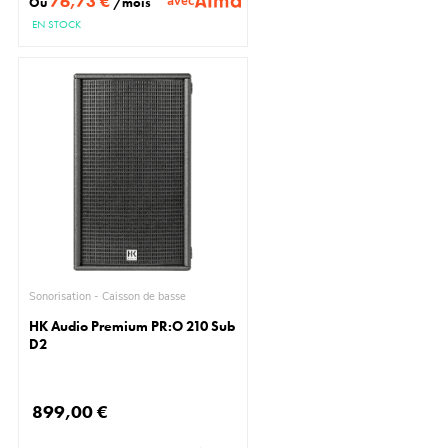
76,73 €
avec
Ou
/mois
EN STOCK
Sonorisation - Caisson de basse
HK Audio Premium PR:O 210 Sub
D2
899,00 €