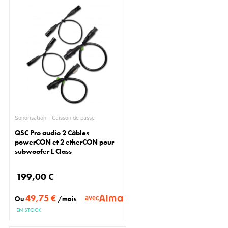
Sonorisation - Caisson de basse
QSC Pro audio 2 Câbles
powerCON et 2 etherCON pour
subwoofer L Class
199,00 €
49,75 €
avec
Ou
/mois
EN STOCK