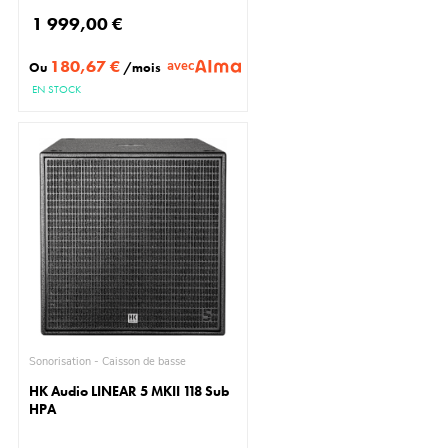
1 999,00 €
180,67 €
avec
Ou
/mois
EN STOCK
Sonorisation - Caisson de basse
HK Audio LINEAR 5 MKII 118 Sub
HPA