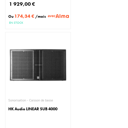
1 929,00 €
174,34 €
avec
Ou
/mois
EN STOCK
Sonorisation - Caisson de basse
HK Audio LINEAR SUB 4000