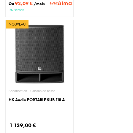
92,09 €
avec
Ou
/mois
EN STOCK
NOUVEAU
Sonorisation - Caisson de basse
HK Audio PORTABLE SUB 118 A
1 139,00 €