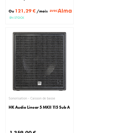
121,29 €
avec
Ou
/mois
EN STOCK
Sonorisation - Caisson de basse
HK Audio Linear 5 MKII 115 Sub A
1 359,00 €