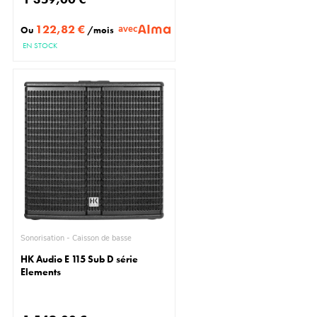
122,82 €
avec
Ou
/mois
EN STOCK
Sonorisation - Caisson de basse
HK Audio E 115 Sub D série
Elements