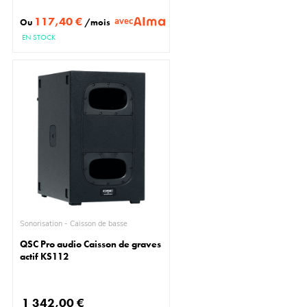
117,40 €
avec
Ou
/mois
EN STOCK
Sonorisation - Caisson de basse
QSC Pro audio Caisson de graves
actif KS112
1 342,00 €