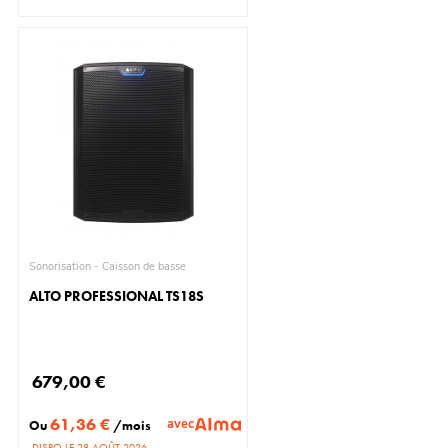
Sonorisation - Caisson de basse
ALTO PROFESSIONAL TS18S
679,00 €
61,36 €
avec
Ou
/mois
DISPO LE 28 AOÛT 2026