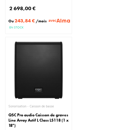
2 698,00 €
243,84 €
avec
Ou
/mois
EN STOCK
Sonorisation - Caisson de basse
QSC Pro audio Caisson de graves
Line Array Actif L Class LS118 (1 x
18")