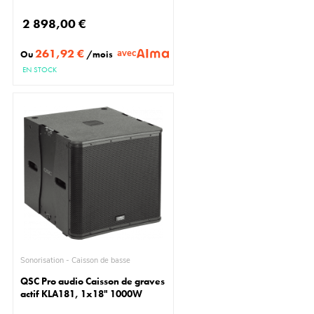
2 898,00 €
261,92 €
avec
Ou
/mois
EN STOCK
Sonorisation - Caisson de basse
QSC Pro audio Caisson de graves
actif KLA181, 1x18" 1000W