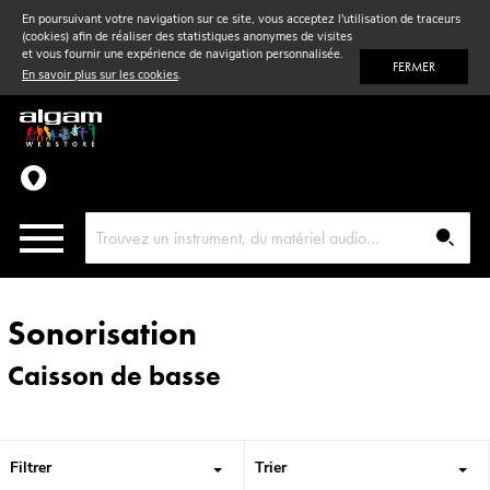
En poursuivant votre navigation sur ce site, vous acceptez l'utilisation de traceurs
(cookies) afin de réaliser des statistiques anonymes de visites
Vent
& Violon
et vous fournir une expérience de navigation personnalisée.
FERMER
En savoir plus sur les cookies
.
Accessoires
Pièces détachées
Sonorisation
Caisson de basse
Filtrer
Trier