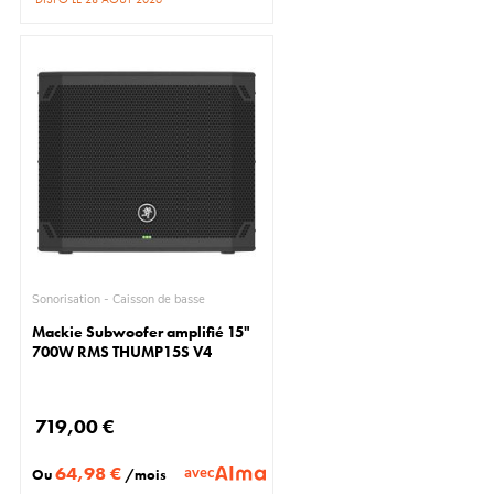
Sonorisation - Caisson de basse
Mackie Subwoofer amplifié 15"
700W RMS THUMP15S V4
719,00 €
64,98 €
avec
Ou
/mois