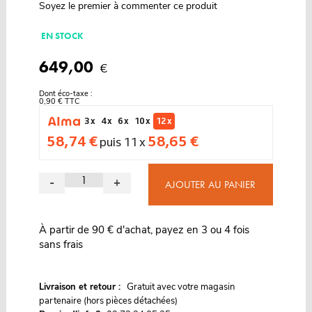
Soyez le premier à commenter ce produit
EN STOCK
649,00
€
Dont éco-taxe :
0,90 € TTC
3 x
4 x
6 x
10 x
12 x
58,74 €
58,65 €
puis 11 x
-
+
AJOUTER AU PANIER
À partir de 90 € d'achat, payez en 3 ou 4 fois
sans frais
G
Livraison et retour :
ratuit avec votre magasin
partenaire (hors pièces détachées)