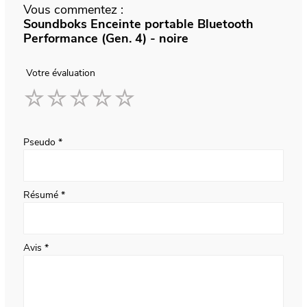
Vous commentez :
Soundboks Enceinte portable Bluetooth
Performance (Gen. 4) - noire
Votre évaluation
1
2
3
4
5
star
stars
stars
stars
stars
Pseudo
Résumé
Avis