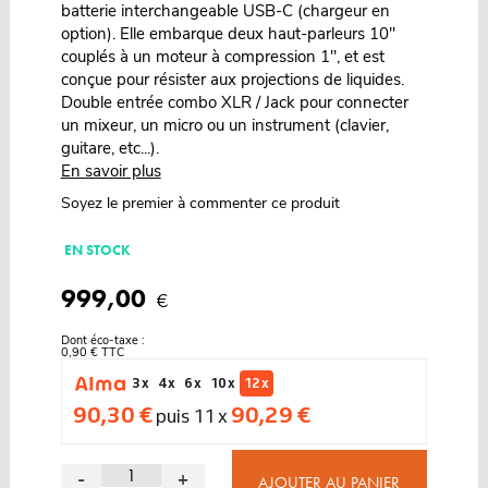
batterie interchangeable USB-C (chargeur en
option). Elle embarque deux haut-parleurs 10"
couplés à un moteur à compression 1", et est
conçue pour résister aux projections de liquides.
Double entrée combo XLR / Jack pour connecter
un mixeur, un micro ou un instrument (clavier,
guitare, etc...).
En savoir plus
Soyez le premier à commenter ce produit
EN STOCK
999,00
€
Dont éco-taxe :
0,90 € TTC
3 x
4 x
6 x
10 x
12 x
90,30 €
90,29 €
puis 11 x
-
+
AJOUTER AU PANIER