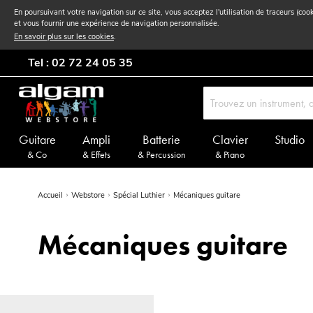
En poursuivant votre navigation sur ce site, vous acceptez l'utilisation de traceurs (coo
et vous fournir une expérience de navigation personnalisée.
En savoir plus sur les cookies
.
Tel : 02 72 24 05 35
Guitare
Ampli
Batterie
Clavier
Studio
& Co
& Effets
& Percussion
& Piano
Accueil
Webstore
Spécial Luthier
Mécaniques guitare
Mécaniques guitare