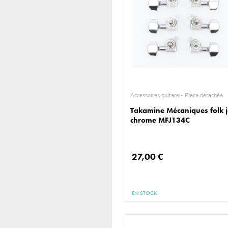
Accessoires guitare - Pièce détachée
Takamine Mécaniques folk 
chrome MFJ134C
27,00 €
EN STOCK