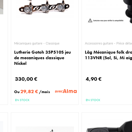
Mécaniques guitare - Classique
Accessoires guitare - Piè
Lutherie Gotoh 35P510S jeu
Lâg Mécanique folk dro
de mecaniques classique
113VNR (Sol, Si, Mi ai
Nickel
330,00 €
4,90 €
29,82 €
avec
Ou
/mois
EN STOCK
EN STOCK