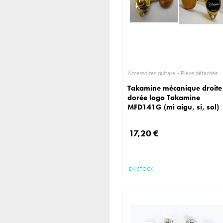
Accessoires guitare - Pièce détachée
Takamine mécanique droite
dorée logo Takamine
MFD141G (mi aigu, si, sol)
17,20 €
EN STOCK