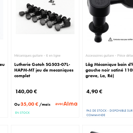
Mécaniques guitare - 6 en ligne
Accessoires guitare - Piè
jeu
Lutherie Gotoh SG503-07L-
Lâg Mécanique bain d'
HAPM-MT jeu de mecaniques
gauche noir satiné 110
complet
grave, La, Ré)
140,00 €
4,90 €
35,00 €
avec
Ou
/mois
PAS DE STOCK - DISPONIBLE SUR
EN STOCK
COMMANDE