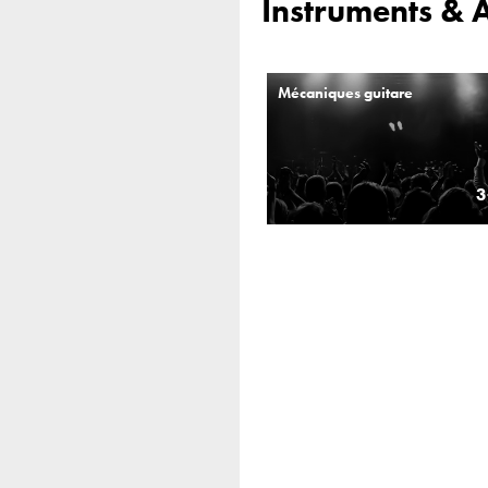
Instruments & 
Mécaniques guitare
3