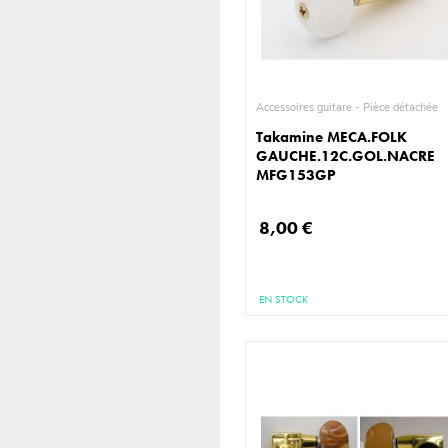
Accessoires guitare - Pièce détachée
Takamine MECA.FOLK
GAUCHE.12C.GOL.NACRE
MFG153GP
8,00 €
EN STOCK