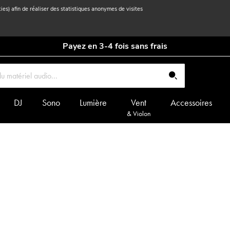
kies) afin de réaliser des statistiques anonymes de visites
Payez en 3-4 fois sans frais
DJ
Sono
Lumière
Vent
Accessoires
& Violon