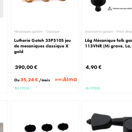
Mécaniques guitare - Classique
Accessoires guitare - Piè
Lutherie Gotoh 35P510S jeu
Lâg Mécanique folk ga
de mecaniques classique X
113VNR (Mi grave, La,
gold
390,00 €
4,90 €
35,24 €
avec
Ou
/mois
EN STOCK
EN STOCK