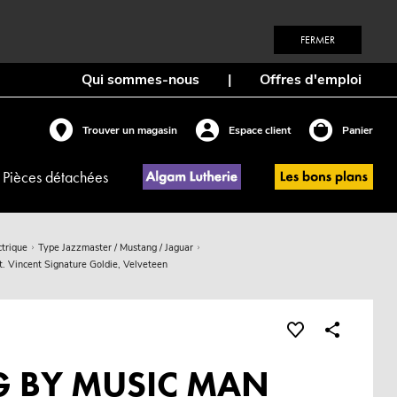
FERMER
Qui sommes-nous
|
Offres d'emploi
Trouver un magasin
Espace client
Panier
Pièces détachées
ctrique
Type Jazzmaster / Mustang / Jaguar
Vincent Signature Goldie, Velveteen
G BY MUSIC MAN