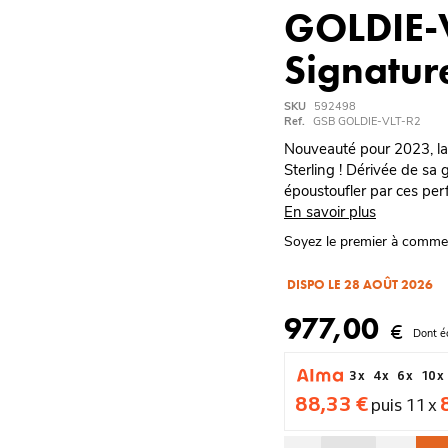
GOLDIE-V
Signatur
SKU
592498
Ref.
GSB GOLDIE-VLT-R2
Nouveauté pour 2023, la 
Sterling ! Dérivée de sa
époustoufler par ces per
En savoir plus
Soyez le premier à comme
DISPO LE 28 AOÛT 2026
977,00
€
Dont é
3 x
4 x
6 x
10 x
88,33 €
puis 11 x