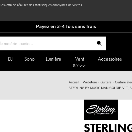
kies) afin de réaliser des statistiques anonymes de visites
Payez en 3-4 fois sans frais
DJ
Sono
Lumière
Vent
Accessoires
& Violon
Accueil
Webstore
Guitare
Guitare éle
STERLING BY MUSIC MAN GOLDIE-VLT, St. 
STERLIN