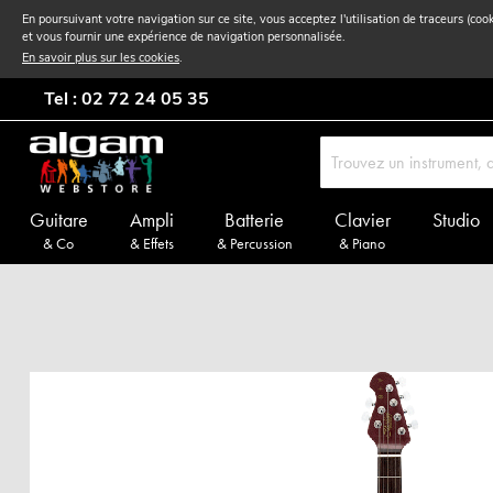
En poursuivant votre navigation sur ce site, vous acceptez l'utilisation de traceurs (coo
et vous fournir une expérience de navigation personnalisée.
En savoir plus sur les cookies
.
Tel : 02 72 24 05 35
Guitare
Ampli
Batterie
Clavier
Studio
& Co
& Effets
& Percussion
& Piano