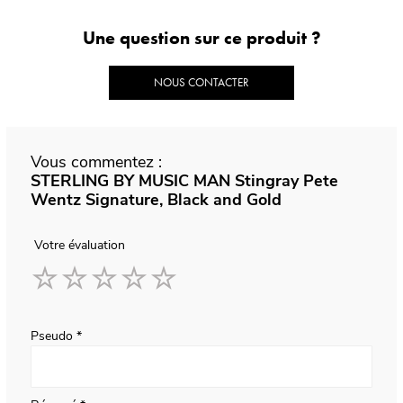
Une question sur ce produit ?
NOUS CONTACTER
Vous commentez :
STERLING BY MUSIC MAN Stingray Pete
Wentz Signature, Black and Gold
Votre évaluation
1
2
3
4
5
star
stars
stars
stars
stars
Pseudo