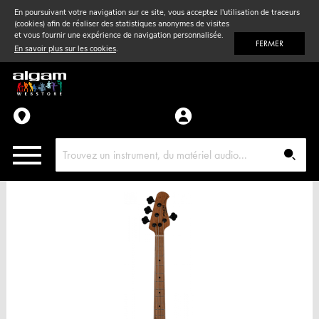
En poursuivant votre navigation sur ce site, vous acceptez l'utilisation de traceurs
(cookies) afin de réaliser des statistiques anonymes de visites
Vent
& Violon
et vous fournir une expérience de navigation personnalisée.
FERMER
En savoir plus sur les cookies
.
Accessoires
Pièces détachées