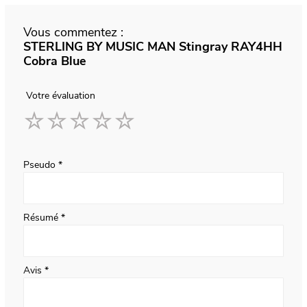
Vous commentez :
STERLING BY MUSIC MAN Stingray RAY4HH
Cobra Blue
Votre évaluation
1
2
3
4
5
star
stars
stars
stars
stars
Pseudo
Résumé
Avis