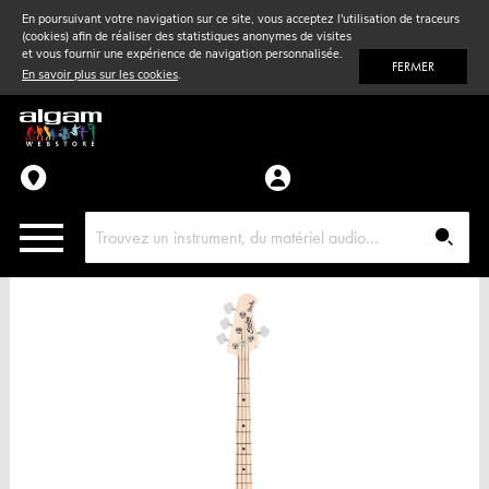
En poursuivant votre navigation sur ce site, vous acceptez l'utilisation de traceurs
(cookies) afin de réaliser des statistiques anonymes de visites
Vent
& Violon
et vous fournir une expérience de navigation personnalisée.
FERMER
En savoir plus sur les cookies
.
Accessoires
Pièces détachées