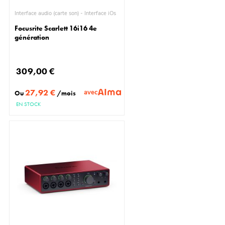
Interface audio (carte son) - Interface iOs
Focusrite Scarlett 16i16 4e
génération
309,00 €
27,92 €
avec
Ou
/mois
EN STOCK