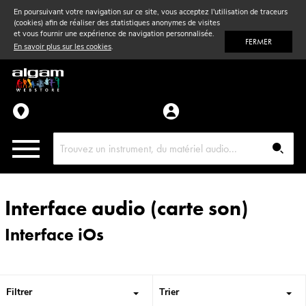
En poursuivant votre navigation sur ce site, vous acceptez l'utilisation de traceurs
(cookies) afin de réaliser des statistiques anonymes de visites
Vent
& Violon
et vous fournir une expérience de navigation personnalisée.
FERMER
En savoir plus sur les cookies
.
Accessoires
Pièces détachées
Interface audio (carte son)
Interface iOs
Filtrer
Trier