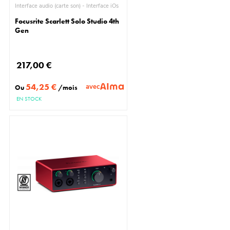
Interface audio (carte son) - Interface iOs
Focusrite Scarlett Solo Studio 4th
Gen
217,00 €
54,25 €
avec
Ou
/mois
EN STOCK