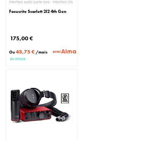
Interface audio (carte son) - Interface iOs
Focusrite Scarlett 2I2 4th Gen
175,00 €
43,75 €
avec
Ou
/mois
EN STOCK