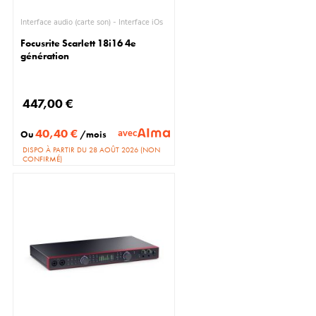
Interface audio (carte son) - Interface iOs
Focusrite Scarlett 18i16 4e
génération
447,00 €
40,40 €
avec
Ou
/mois
DISPO À PARTIR DU 28 AOÛT 2026 (NON
CONFIRMÉ)