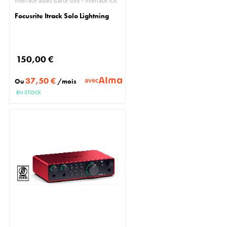
Interface audio (carte son) - Interface iOs
Focusrite Itrack Solo Lightning
150,00 €
37,50 €
avec
Ou
/mois
EN STOCK