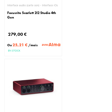
Interface audio (carte son) - Interface iOs
Focusrite Scarlett 2I2 Studio 4th
Gen
279,00 €
25,21 €
avec
Ou
/mois
EN STOCK