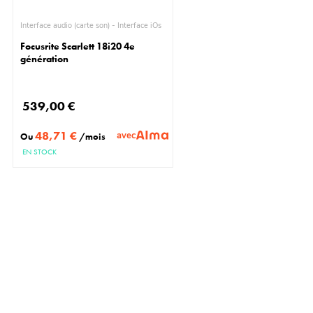
Interface audio (carte son) - Interface iOs
Focusrite Scarlett 18i20 4e
génération
539,00 €
48,71 €
avec
Ou
/mois
EN STOCK