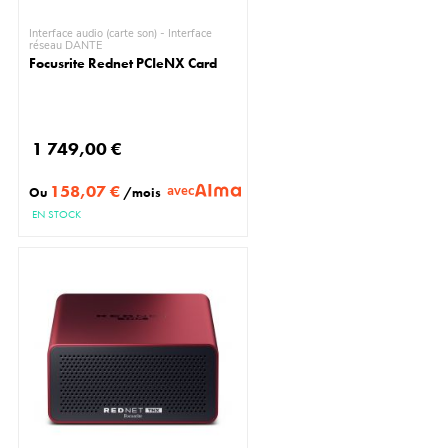
Interface audio (carte son) - Interface
réseau DANTE
Focusrite Rednet PCIeNX Card
1 749,00 €
158,07 €
avec
Ou
/mois
EN STOCK