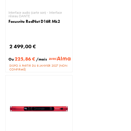
Interface audio (carte son) - Interface
réseau DANTE
Focusrite RedNet D16R Mk2
2 499,00 €
225,86 €
avec
Ou
/mois
DISPO À PARTIR DU 8 JANVIER 2027 (NON
CONFIRMÉ)