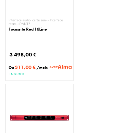
Interface audio (carte son) - Interface
réseau DANTE
Focusrite Red 16Line
3 498,00 €
311,00 €
avec
Ou
/mois
EN STOCK