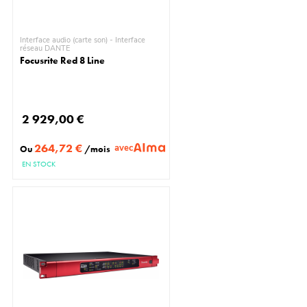
Interface audio (carte son) - Interface
réseau DANTE
Focusrite Red 8 Line
2 929,00 €
264,72 €
avec
Ou
/mois
EN STOCK