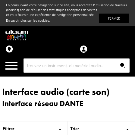
En poursuivant votre navigation sur ce site, vous acceptez l'utilisation de traceurs
(cookies) afin de réaliser des statistiques anonymes de visites
Vent
& Violon
et vous fournir une expérience de navigation personnalisée.
FERMER
En savoir plus sur les cookies
.
Accessoires
Pièces détachées
Interface audio (carte son)
Interface réseau DANTE
Filtrer
Trier