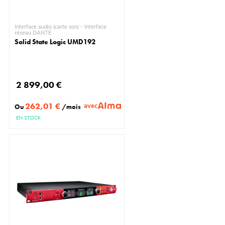
Interface audio (carte son) - Interface
réseau DANTE
Solid State Logic UMD192
2 899,00 €
262,01 €
avec
Ou
/mois
EN STOCK