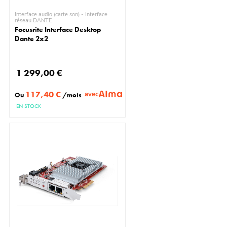
Interface audio (carte son) - Interface
réseau DANTE
Focusrite Interface Desktop
Dante 2x2
1 299,00 €
117,40 €
avec
Ou
/mois
EN STOCK