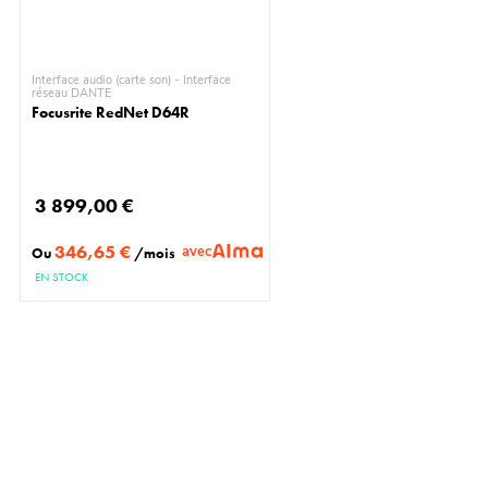
Interface audio (carte son) - Interface
réseau DANTE
Focusrite RedNet D64R
3 899,00 €
346,65 €
avec
Ou
/mois
EN STOCK