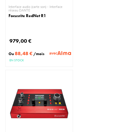
Interface audio (carte son) - Interface
réseau DANTE
Focusrite RedNet R1
979,00 €
88,48 €
avec
Ou
/mois
EN STOCK