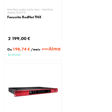
Interface audio (carte son) - Interface
réseau DANTE
Focusrite RedNet TNX
2 199,00 €
198,74 €
avec
Ou
/mois
EN STOCK