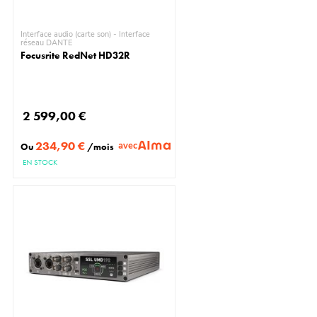
Interface audio (carte son) - Interface
réseau DANTE
Focusrite RedNet HD32R
2 599,00 €
234,90 €
avec
Ou
/mois
EN STOCK