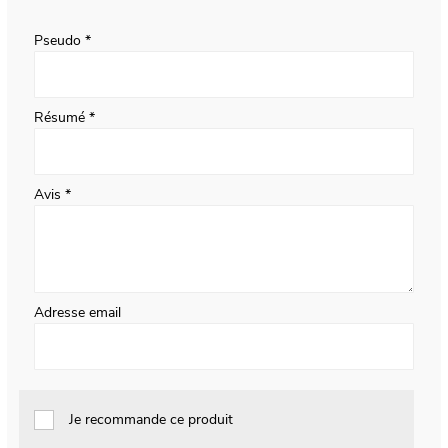
star
stars
stars
stars
stars
Pseudo
Résumé
Avis
Adresse email
Je recommande ce produit