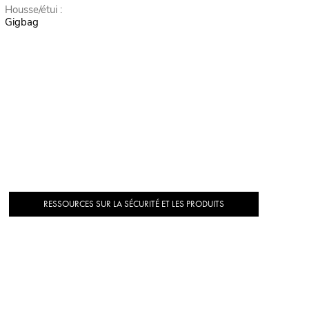
Housse/étui :
Gigbag
RESSOURCES SUR LA SÉCURITÉ ET LES PRODUITS