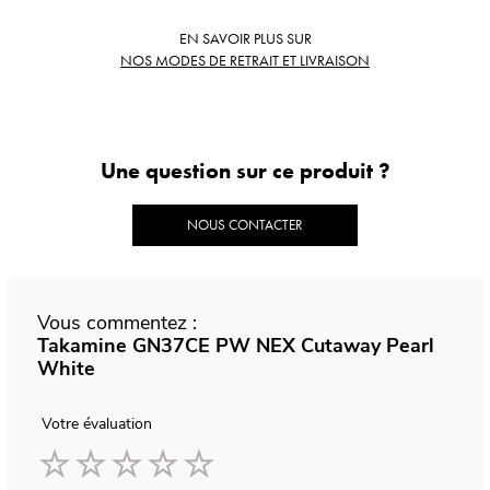
EN SAVOIR PLUS SUR
NOS MODES DE RETRAIT ET LIVRAISON
Une question sur ce produit ?
NOUS CONTACTER
Vous commentez :
Takamine GN37CE PW NEX Cutaway Pearl
White
Votre évaluation
1
2
3
4
5