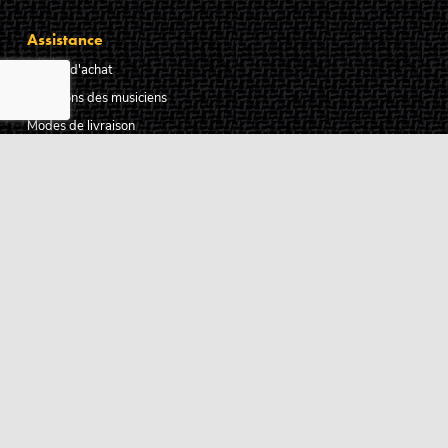
Assistance
Guides d'achat
Questions des musiciens
Modes de livraison
Modes de paiement
Retours produits
Garanties produits
Service après vente
Centres techniques agréés Algam
Carte des luthiers guitare français
Qui sommes-nous ?
Pourquoi nous faire confiance ?