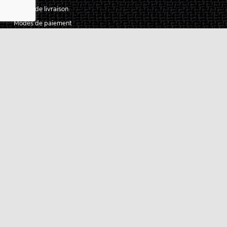
Modes de livraison
Modes de paiement
Retours produits
Garanties produits
Service après vente
Centres techniques agréés Algam
Carte des luthiers guitare français
Qui sommes-nous ?
Pourquoi nous faire confiance ?