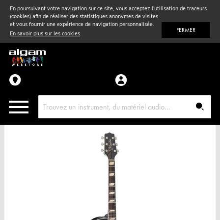
En poursuivant votre navigation sur ce site, vous acceptez l'utilisation de traceurs
(cookies) afin de réaliser des statistiques anonymes de visites
Vent
& Violon
et vous fournir une expérience de navigation personnalisée.
FERMER
En savoir plus sur les cookies
.
Accessoires
Pièces détachées