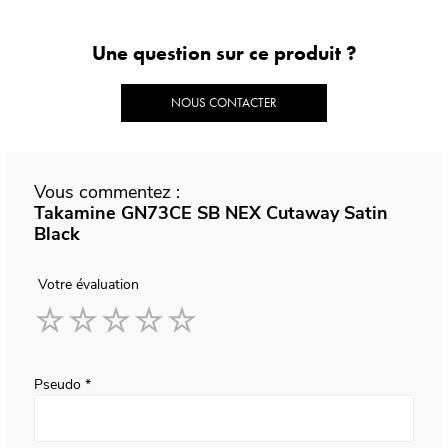
Une question sur ce produit ?
NOUS CONTACTER
Vous commentez :
Takamine GN73CE SB NEX Cutaway Satin
Black
Votre évaluation
1
2
3
4
5
star
stars
stars
stars
stars
Pseudo