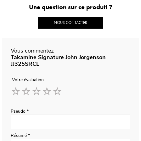
Une question sur ce produit ?
NOUS CONTACTER
Vous commentez :
Takamine Signature John Jorgenson
JJ325SRCL
Votre évaluation
1
2
3
4
5
star
stars
stars
stars
stars
Pseudo
Résumé