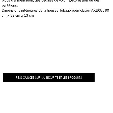
blocs d'alimentation, des pédales de volume/expression ou des
partitions.
Dimensions intérieures de la housse Tobago pour clavier AKB05 : 90
cm x 32 cm x 13 cm
RESSOURCES SUR LA SÉCURITÉ ET LES PRODUITS