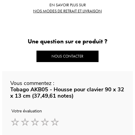
EN SAVOIR PLUS SUR
NOS MODES DE RETRAIT ET LIVRAISON
Une question sur ce produit ?
NOUS CONTACTER
Vous commentez :
Tobago AKB05 - Housse pour clavier 90 x 32
x 13 cm (37,49,61 notes)
Votre évaluation
1
2
3
4
5
star
stars
stars
stars
stars