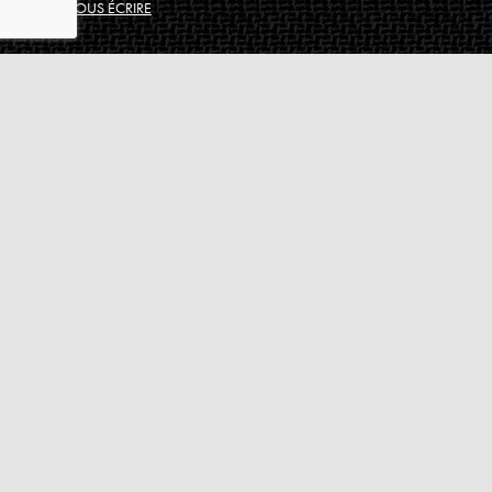
NOUS ÉCRIRE
Assistance
Guides d'achat
Questions des musiciens
Modes de livraison
Modes de paiement
Retours produits
Garanties produits
Service après vente
Centres techniques agréés Algam
Carte des luthiers guitare français
Qui sommes-nous ?
Pourquoi nous faire confiance ?