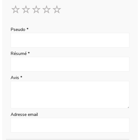
1
2
3
4
5
star
stars
stars
stars
stars
Pseudo
Résumé
Avis
Adresse email