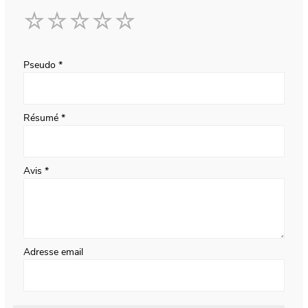
1
2
3
4
5
star
stars
stars
stars
stars
Pseudo
Résumé
Avis
Adresse email