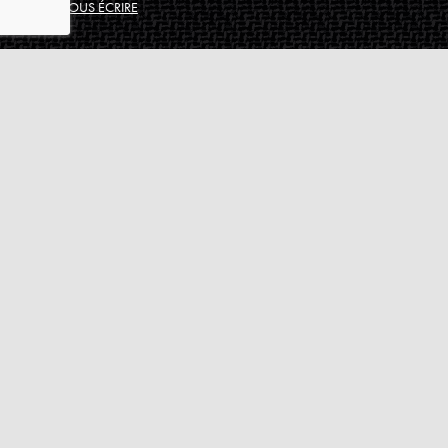
NOUS ÉCRIRE
Assistance
Guides d'achat
Questions des musiciens
Modes de livraison
Modes de paiement
Retours produits
Garanties produits
Service après vente
Centres techniques agréés Algam
Carte des luthiers guitare français
Qui sommes-nous ?
Pourquoi nous faire confiance ?