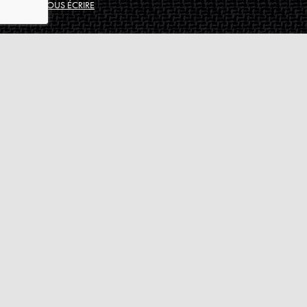
NOUS ÉCRIRE
Assistance
Guides d'achat
Questions des musiciens
Modes de livraison
Modes de paiement
Retours produits
Garanties produits
Service après vente
Centres techniques agréés Algam
Carte des luthiers guitare français
Qui sommes-nous ?
Pourquoi nous faire confiance ?