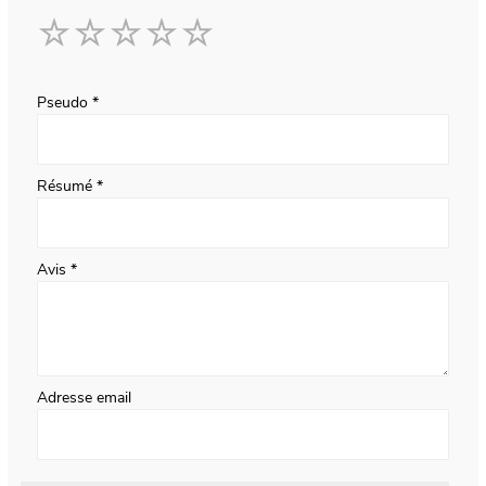
1
2
3
4
5
star
stars
stars
stars
stars
Pseudo
Résumé
Avis
Adresse email