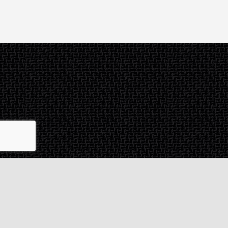
Contact & SAV
2 rue de Milan
44470
Thouaré-sur-Loire