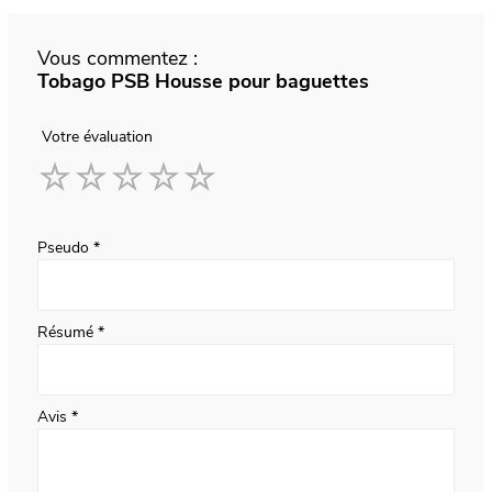
Vous commentez :
Tobago PSB Housse pour baguettes
Votre évaluation
1
2
3
4
5
star
stars
stars
stars
stars
Pseudo
Résumé
Avis