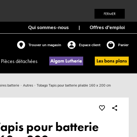
FERMER
Qui sommes-nous
|
Offres d'emploi
Trouver un magasin
Espace client
Panier
Pièces détachées
ires batterie
Autres
Tobago Tapis pour batterie pliable 160 x 200 cm
apis pour batterie