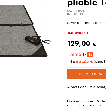
pliable 
SKU
571911
Ref.
HTO DC01
Soyez le premier à comme
INDISPONIBLE
129,00
€
3 x
4 x
32,25 €
4 x
(sans f
NOUS CONTACT
À partir de 90 € d'achat,
G
Livraison et retour :
ratu