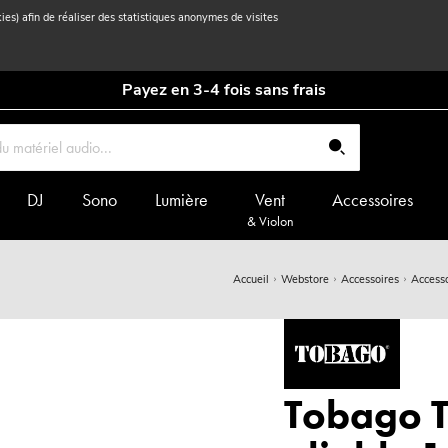
kies) afin de réaliser des statistiques anonymes de visites
Payez en 3-4 fois sans frais
DJ
Sono
Lumière
Vent
Accessoires
& Violon
Accueil
Webstore
Accessoires
Accesso
Tobago T