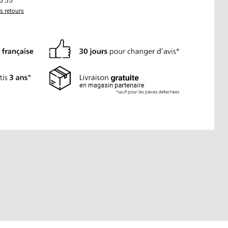
5 35
es retours