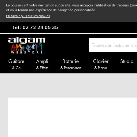
En poursuivant votre navigation sur ce site, vous acceptez l'utilisation de traceurs (coo
et vous fournir une expérience de navigation personnalisée.
En savoir plus sur les cookies
.
Tel : 02 72 24 05 35
Guitare
Ampli
Batterie
Clavier
Studio
& Co
& Effets
& Percussion
& Piano