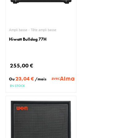
Ampli basse - Tête ampli basse
Hiwatt Bulldog 77H
255,00 €
23,04 €
avec
Ou
/mois
EN STOCK