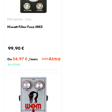
Effet guitare - Fuzz
Hiwatt Filter Fuzz MKII
99,90 €
24,97 €
avec
Ou
/mois
EN STOCK