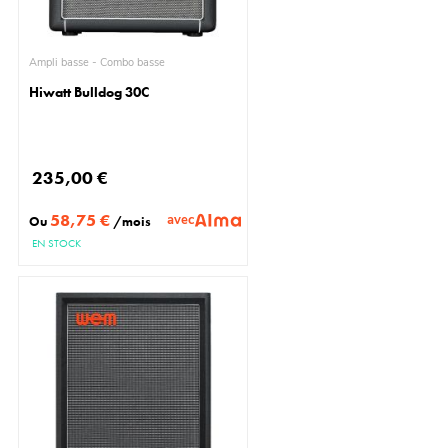
Ampli basse - Combo basse
Hiwatt Bulldog 30C
235,00 €
58,75 €
avec
Ou
/mois
EN STOCK