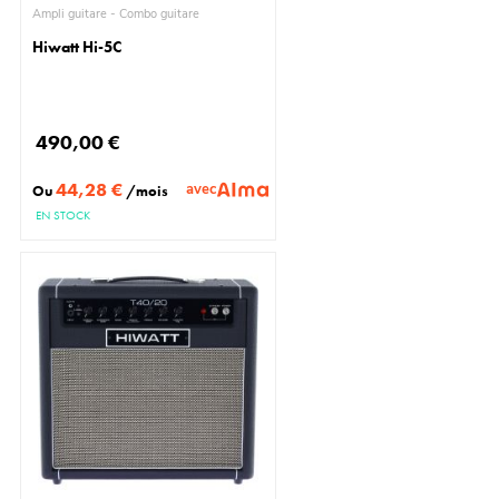
Ampli guitare - Combo guitare
Hiwatt Hi-5C
490,00 €
44,28 €
avec
Ou
/mois
EN STOCK