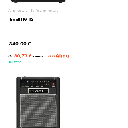
Ampli guitare - Baffle ampli guitare
Hiwatt HG 112
340,00 €
30,72 €
avec
Ou
/mois
EN STOCK