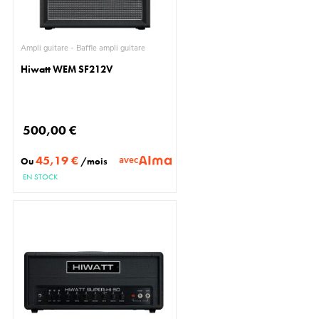
Ampli guitare - Baffle ampli guitare
Hiwatt WEM SF212V
500,00 €
45,19 €
avec
Ou
/mois
EN STOCK