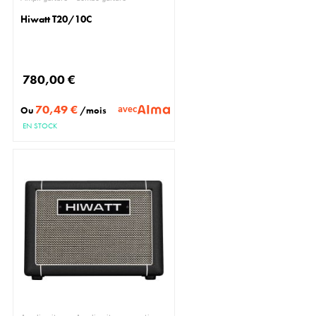
Hiwatt T20/10C
780,00 €
70,49 €
avec
Ou
/mois
EN STOCK