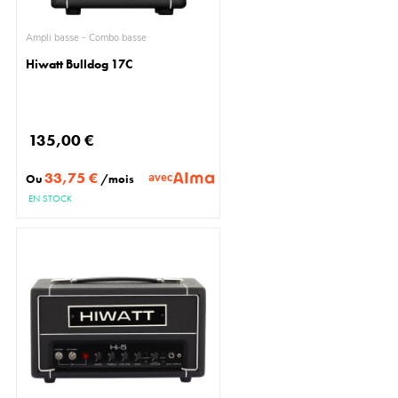
Ampli basse - Combo basse
Hiwatt Bulldog 17C
135,00 €
33,75 €
avec
Ou
/mois
EN STOCK