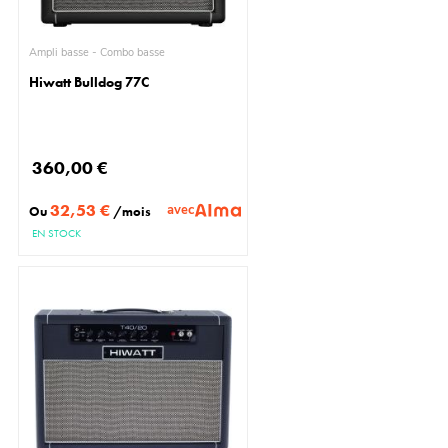
Ampli basse - Combo basse
Hiwatt Bulldog 77C
360,00 €
32,53 €
avec
Ou
/mois
EN STOCK