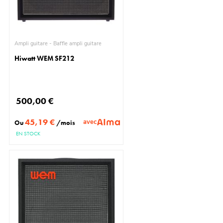
Ampli guitare - Baffle ampli guitare
Hiwatt WEM SF212
500,00 €
45,19 €
avec
Ou
/mois
EN STOCK