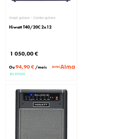
Ampli guitare - Combo guitare
Hiwatt T40/20C 2x12
1 050,00 €
94,90 €
avec
Ou
/mois
EN STOCK