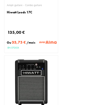
Ampli guitare - Combo guitare
Hiwatt Leeds 17C
135,00 €
33,75 €
avec
Ou
/mois
EN STOCK