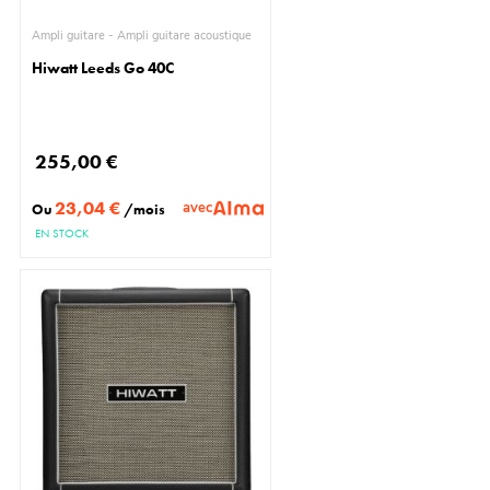
Ampli guitare - Ampli guitare acoustique
Hiwatt Leeds Go 40C
255,00 €
23,04 €
avec
Ou
/mois
EN STOCK