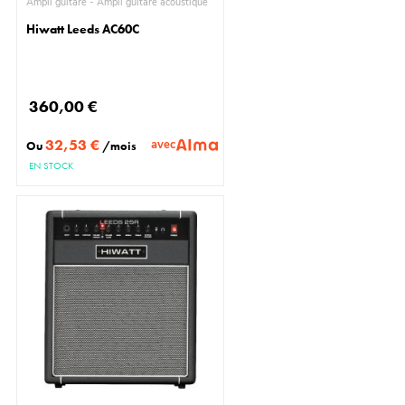
Ampli guitare - Ampli guitare acoustique
Hiwatt Leeds AC60C
360,00 €
32,53 €
avec
Ou
/mois
EN STOCK