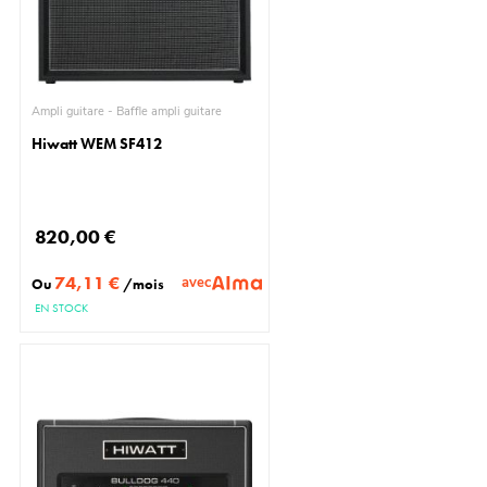
Ampli guitare - Baffle ampli guitare
Hiwatt WEM SF412
820,00 €
74,11 €
avec
Ou
/mois
EN STOCK