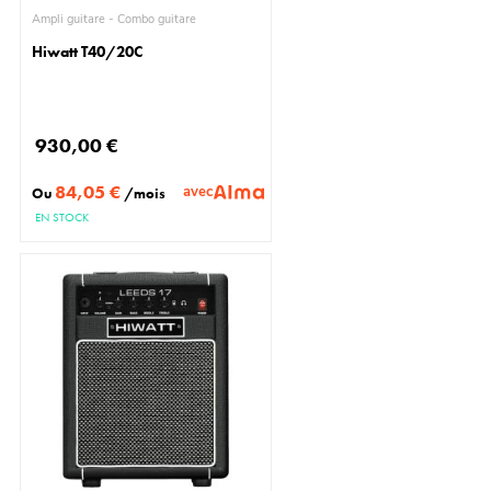
Ampli guitare - Combo guitare
Hiwatt T40/20C
930,00 €
84,05 €
avec
Ou
/mois
EN STOCK