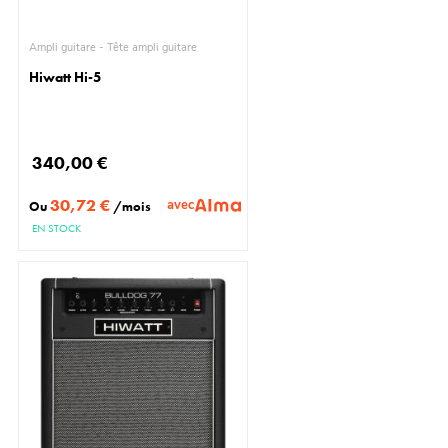
Ampli guitare - Tête ampli guitare
Hiwatt Hi-5
340,00 €
30,72 €
avec
Ou
/mois
EN STOCK