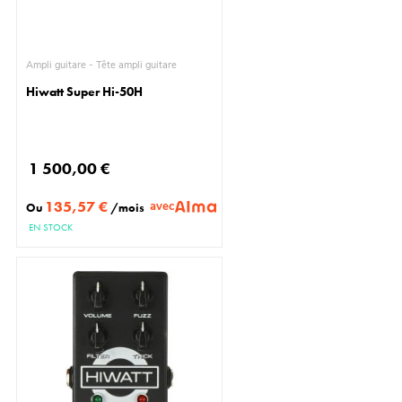
Ampli guitare - Tête ampli guitare
Hiwatt Super Hi-50H
1 500,00 €
135,57 €
avec
Ou
/mois
EN STOCK