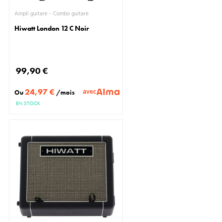
Ampli guitare - Combo guitare
Hiwatt London 12 C Noir
99,90 €
24,97 €
avec
Ou
/mois
EN STOCK