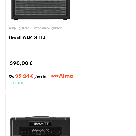
Ampli guitare - Baffle ampli guitare
Hiwatt WEM SF112
390,00 €
35,24 €
avec
Ou
/mois
EN STOCK