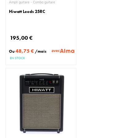
Ampli guitare - Combo guitare
Hiwatt Leeds 25RC
195,00 €
48,75 €
avec
Ou
/mois
EN STOCK