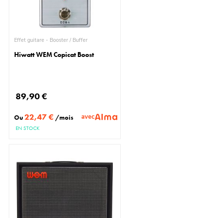
Effet guitare - Booster / Buffer
Hiwatt WEM Copicat Boost
89,90 €
22,47 €
avec
Ou
/mois
EN STOCK