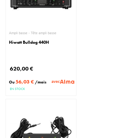
Ampli basse - Tête ampli basse
Hiwatt Bulldog 440H
620,00 €
56,03 €
avec
Ou
/mois
EN STOCK