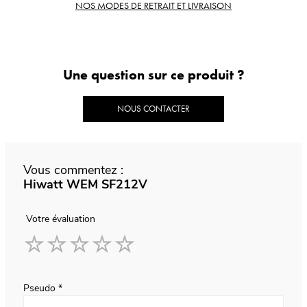
NOS MODES DE RETRAIT ET LIVRAISON
Une question sur ce produit ?
NOUS CONTACTER
Vous commentez :
Hiwatt WEM SF212V
Votre évaluation
1
2
3
4
5
star
stars
stars
stars
stars
Pseudo