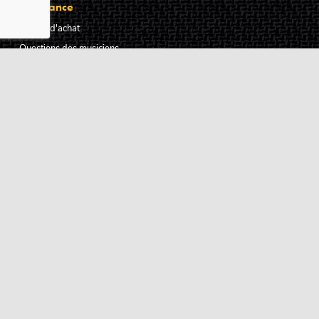
Assistance
Guides d'achat
Questions des musiciens
Modes de livraison
Modes de paiement
Retours produits
Garanties produits
Service après vente
Centres techniques agréés Algam
Carte des luthiers guitare français
Qui sommes-nous ?
Pourquoi nous faire confiance ?