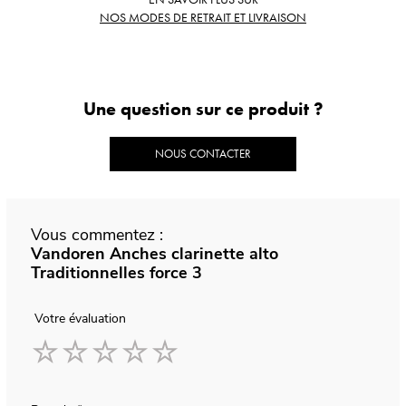
NOS MODES DE RETRAIT ET LIVRAISON
Une question sur ce produit ?
NOUS CONTACTER
Vous commentez :
Vandoren Anches clarinette alto
Traditionnelles force 3
Votre évaluation
1
2
3
4
5
star
stars
stars
stars
stars