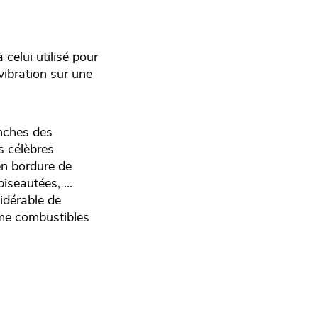
celui utilisé pour
vibration sur une
nches des
s célèbres
en bordure de
biseautées, ...
idérable de
mme combustibles