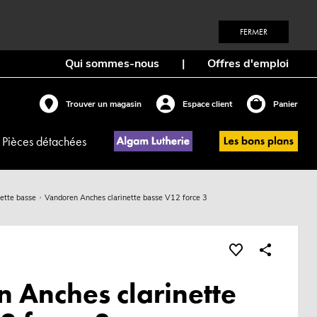
FERMER
Qui sommes-nous
|
Offres d'emploi
Trouver un magasin
Espace client
Panier
Pièces détachées
nette basse
Vandoren Anches clarinette basse V12 force 3
 Anches clarinette