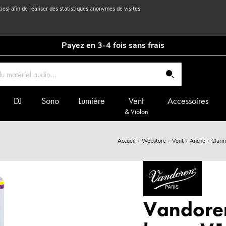
kies) afin de réaliser des statistiques anonymes de visites
Payez en 3-4 fois sans frais
DJ
Sono
Lumière
Vent
Accessoires
& Violon
Accueil
Webstore
Vent
Anche
Clari
Vandoren