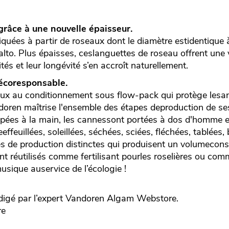
grâce à une nouvelle épaisseur.
uées à partir de roseaux dont le diamètre estidentique à 
lto. Plus épaisses, ceslanguettes de roseau offrent une 
tés et leur longévité s’en accroît naturellement.
 écoresponsable.
aux au conditionnement sous flow-pack qui protège lesa
ndoren maîtrise l'ensemble des étapes deproduction de se
upées à la main, les cannessont portées à dos d'homme 
eeffeuillées, soleillées, séchées, sciées, fléchées, tablées, 
 de production distinctes qui produisent un volumecons
nt réutilisés comme fertilisant pourles roselières ou co
musique auservice de l’écologie !
igé par l’expert
Vandoren
Algam Webstore.
re