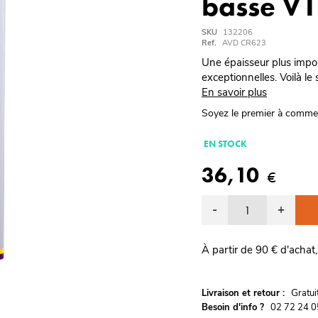
basse V1
SKU
132206
Ref.
AVD CR623
Une épaisseur plus import
exceptionnelles. Voilà le
En savoir plus
Soyez le premier à comme
EN STOCK
36,10
€
-
+
À partir de 90 € d'achat,
G
Livraison et retour :
ratu
Besoin d'info ?
02 72 24 0