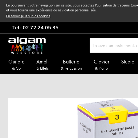
En poursuivant votre navigation sur ce site, vous acceptez l'utilisation de traceurs (coo
et vous fournir une expérience de navigation personnalisée.
En savoir plus sur les cookies
.
Tel : 02 72 24 05 35
Guitare
Ampli
Batterie
Clavier
Studio
& Co
& Effets
& Percussion
& Piano