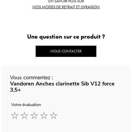
EN SAVOIR PLUS SUR
NOS MODES DE RETRAIT ET LIVRAISON
Une question sur ce produit ?
NOUS CONTACTER
Vous commentez :
Vandoren Anches clarinette Sib V12 force
3,5+
Votre évaluation
1
2
3
4
5
star
stars
stars
stars
stars