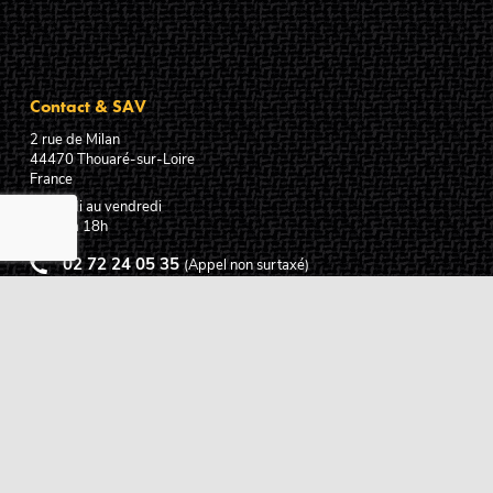
Contact & SAV
2 rue de Milan
44470
Thouaré-sur-Loire
France
Du lundi au vendredi
De 9h à 18h
02 72 24 05 35
(Appel non surtaxé)
NOUS ÉCRIRE
Assistance
Guides d'achat
Questions des musiciens
Modes de livraison