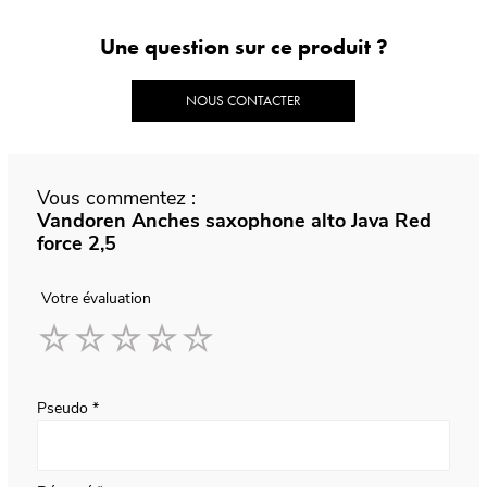
Une question sur ce produit ?
NOUS CONTACTER
Vous commentez :
Vandoren Anches saxophone alto Java Red
force 2,5
Votre évaluation
1
2
3
4
5
star
stars
stars
stars
stars
Pseudo