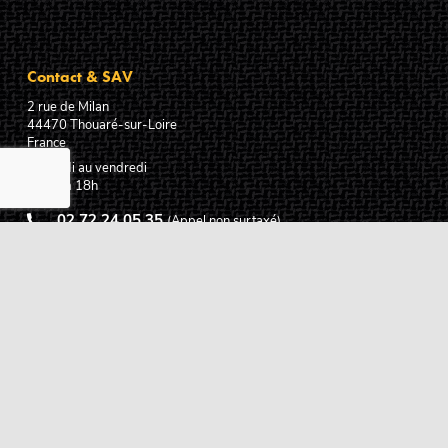
Contact & SAV
2 rue de Milan
44470
Thouaré-sur-Loire
France
Du lundi au vendredi
De 9h à 18h
02 72 24 05 35
(Appel non surtaxé)
NOUS ÉCRIRE
Assistance
Guides d'achat
Questions des musiciens
Modes de livraison
Modes de paiement