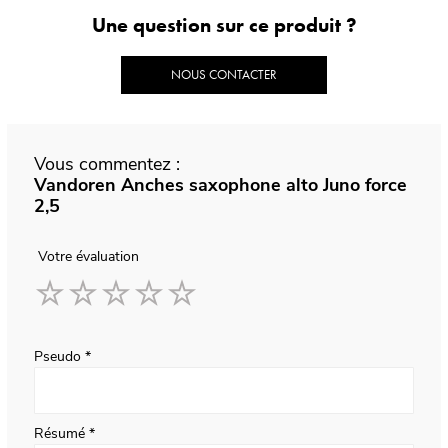
Une question sur ce produit ?
NOUS CONTACTER
Vous commentez :
Vandoren Anches saxophone alto Juno force
2,5
Votre évaluation
1
2
3
4
5
star
stars
stars
stars
stars
Pseudo
Résumé