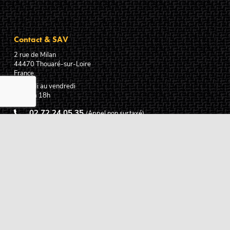
Contact & SAV
2 rue de Milan
44470
Thouaré-sur-Loire
France
Du lundi au vendredi
De 9h à 18h
02 72 24 05 35
(Appel non surtaxé)
NOUS ÉCRIRE
Assistance
Guides d'achat
Questions des musiciens
Modes de livraison
Modes de paiement