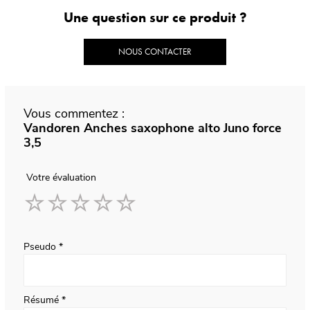
Une question sur ce produit ?
NOUS CONTACTER
Vous commentez :
Vandoren Anches saxophone alto Juno force
3,5
Votre évaluation
1
2
3
4
5
star
stars
stars
stars
stars
Pseudo
Résumé