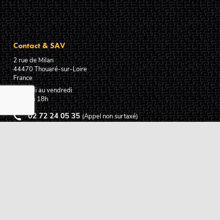
Contact & SAV
2 rue de Milan
44470
Thouaré-sur-Loire
France
Du lundi au vendredi
De 9h à 18h
02 72 24 05 35
(Appel non surtaxé)
NOUS ÉCRIRE
Assistance
Guides d'achat
Questions des musiciens
Modes de livraison
Modes de paiement