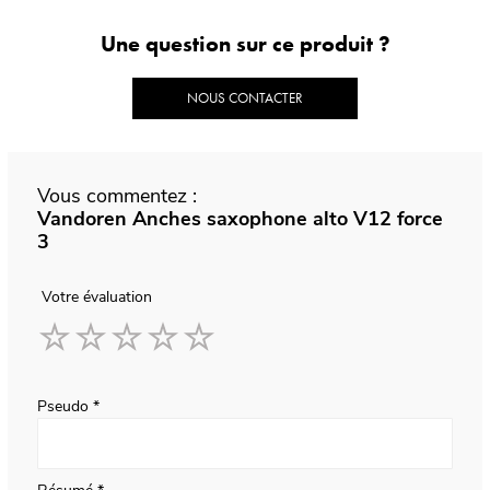
Une question sur ce produit ?
NOUS CONTACTER
Vous commentez :
Vandoren Anches saxophone alto V12 force
3
Votre évaluation
1
2
3
4
5
star
stars
stars
stars
stars
Pseudo