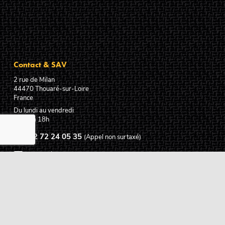
Contact & SAV
2 rue de Milan
44470
Thouaré-sur-Loire
France
Du lundi au vendredi
De 9h à 18h
02 72 24 05 35
(Appel non surtaxé)
NOUS ÉCRIRE
Assistance
Guides d'achat
Questions des musiciens