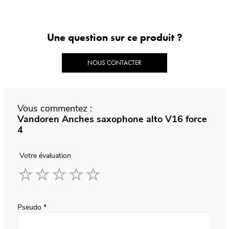
Une question sur ce produit ?
NOUS CONTACTER
Vous commentez :
Vandoren Anches saxophone alto V16 force
4
Votre évaluation
1
2
3
4
5
star
stars
stars
stars
stars
Pseudo