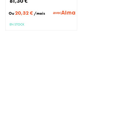
81,30 €
20,32 €
avec
Ou
/mois
EN STOCK