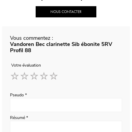
NOUS CONTACTER
Vous commentez :
Vandoren Bec clarinette Sib ébonite 5RV
Profil 88
Votre évaluation
1
2
3
4
5
star
stars
stars
stars
stars
Pseudo
Résumé