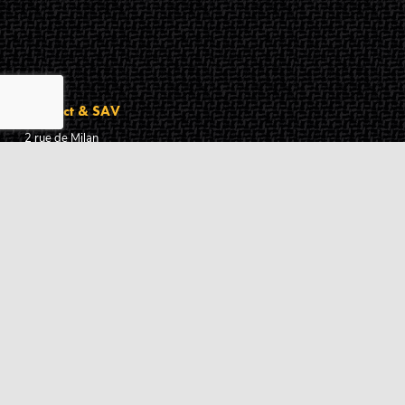
Contact & SAV
2 rue de Milan
44470
Thouaré-sur-Loire
France
Du lundi au vendredi
De 9h à 18h
02 72 24 05 35
(Appel non surtaxé)
NOUS ÉCRIRE
Assistance
Guides d'achat
Questions des musiciens