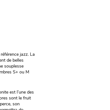
référence jazz. La
ent de belles
une souplesse
chambres S+ ou M
onite est l’une des
res sont le fruit
 perce, son
 permettra de