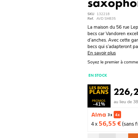
saxopho
SKU
132218
Ref.
AVD SM835
La maison du 56 rue Lep
becs car Vandoren excell
d’anches. Avec cette ga
becs qui s’adapteront pa
En savoir plus
Soyez le premier à comme
EN STOCK
226,
au lieu de 3
-41%
3 x
4 x
56,55 €
4 x
(sans f