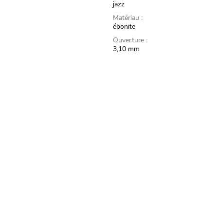
jazz
Matériau :
ébonite
Ouverture :
3,10 mm