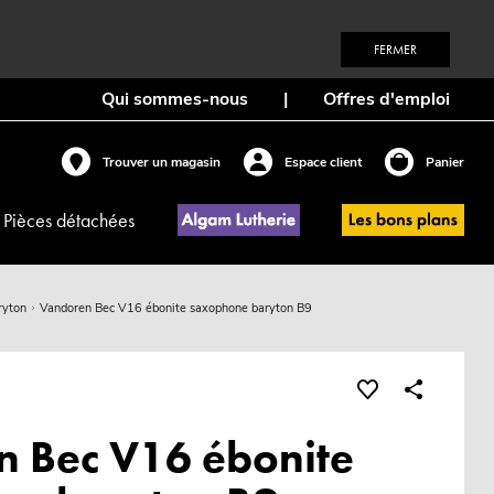
FERMER
Qui sommes-nous
|
Offres d'emploi
Trouver un magasin
Espace client
Panier
Pièces détachées
ryton
Vandoren Bec V16 ébonite saxophone baryton B9
 Bec V16 ébonite