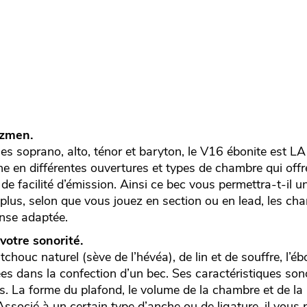
zzmen.
s soprano, alto, ténor et baryton, le V16 ébonite est LA 
ne en différentes ouvertures et types de chambre qui offr
 de facilité d’émission. Ainsi ce bec vous permettra-t-il 
De plus, selon que vous jouez en section ou en lead, les 
nse adaptée.
 votre sonorité.
chouc naturel (sève de l’hévéa), de lin et de souffre, l’éb
ées dans la confection d’un bec. Ses caractéristiques sono
s. La forme du plafond, le volume de la chambre et de la
ssocié à un certain type d’anche ou de ligature, il vous