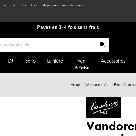
kies) afin de réaliser des statistiques anonymes de visites
Payez en 3-4 fois sans frais
DJ
Sono
Lumière
Vent
Accessoires
& Violon
Accueil
Webstore
Vent
Bec
Saxo ba
Vandoren