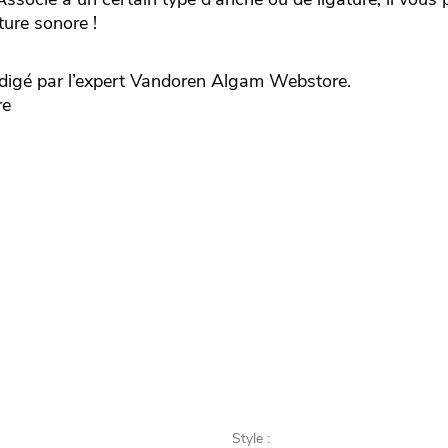
ture sonore !
igé par l’expert
Vandoren
Algam Webstore.
re
Style :