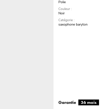
Polie
Couleur :
Noir
Catégorie :
saxophone baryton
Garantie
36 mois