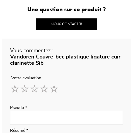
Une question sur ce produit ?
NOUS CONTACTER
Vous commentez :
Vandoren Couvre-bec plastique ligature cuir
clarinette Sib
Votre évaluation
1
2
3
4
5
star
stars
stars
stars
stars
Pseudo
Résumé