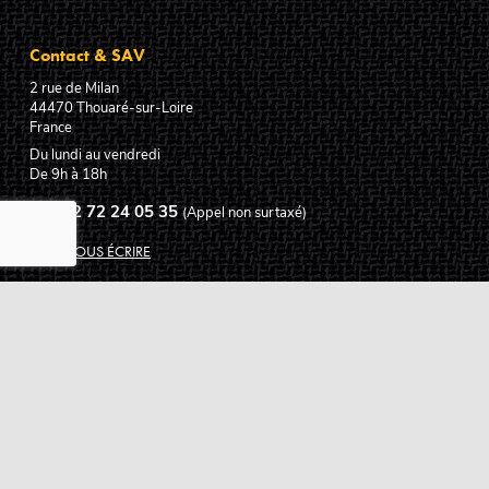
Contact & SAV
2 rue de Milan
44470
Thouaré-sur-Loire
France
Du lundi au vendredi
De 9h à 18h
02 72 24 05 35
(Appel non surtaxé)
NOUS ÉCRIRE
Assistance
Guides d'achat
Questions des musiciens
Modes de livraison
Modes de paiement
Retours produits